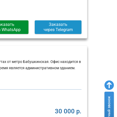
Москва,
Москва,
ул.
Пресненская
Арбат,
набережная,
д.
д.
6/2
12
аказать
Заказать
(г)
(г)
з WhatsApp
через Telegram
тах от метро Бабушкинская. Офис находится в
ремя является административном зданием.
30 000 р.