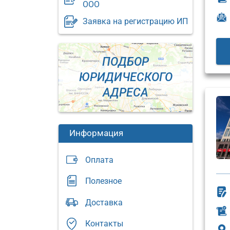
ООО
Заявка на регистрацию ИП
ПОДБОР
ЮРИДИЧЕСКОГО
АДРЕСА
Информация
Оплата
Полезное
Юридический
Доставка
адрес:
Юриди
адрес:
Москва,
Контакты