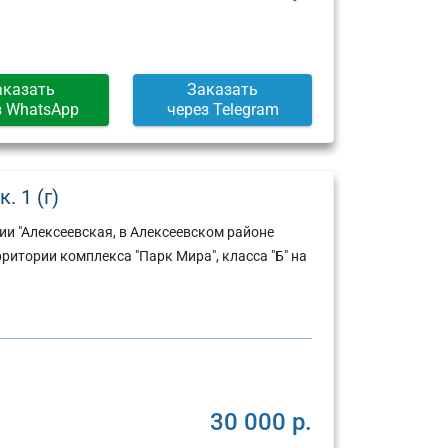
аказать
Заказать
з WhatsApp
через Telegram
. 1 (г)
ии "Алексеевская, в Алексеевском районе
ритории комплекса "Парк Мира", класса "Б" на
Юридический
Юридический
30 000 р.
адрес:
адрес: