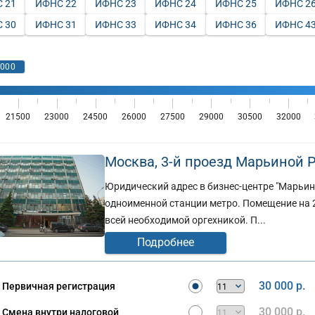
 21
ИФНС 22
ИФНС 23
ИФНС 24
ИФНС 25
ИФНС 2
 30
ИФНС 31
ИФНС 33
ИФНС 34
ИФНС 36
ИФНС 4
Москва, 3-й проезд Марьиной Рощ
Юридический адрес в бизнес-центре "Марьин
одноименной станции метро. Помещение на 2
всей необходимой оргехникой. П...
Подробнее
30 000 р.
Первичная регистрация
30 000 р.
Смена внутри налоговой