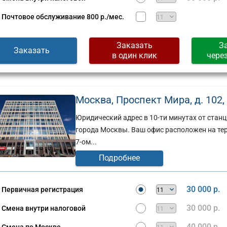
Почтовое обслуживание
800 р./мес.
Заказать
З
Заказать
в один клик
чере
Москва, Проспект Мира, д. 102, к
Юридический адрес в 10-ти минутах от станц
города Москвы. Ваш офис расположен на тер
7-ом...
Подробнее
Юридический
30 000 р.
Первичная регистрация
адрес:
ческий
Москва,
30 000 р.
Смена внутри налоговой
ул.
40 000 р.