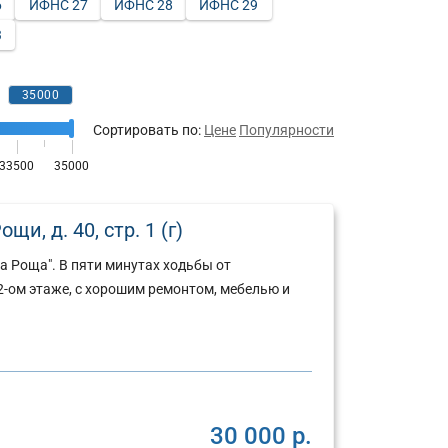
6
ИФНС 27
ИФНС 28
ИФНС 29
3
Сортировать по:
Цене
Популярности
и, д. 40, стр. 1 (г)
а Роща". В пяти минутах ходьбы от
-ом этаже, с хорошим ремонтом, мебелью и
30 000 р.