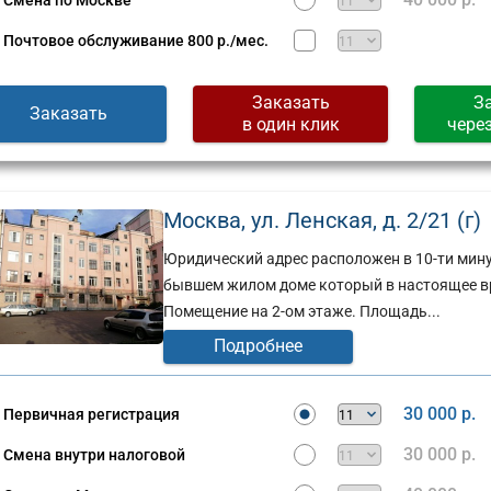
Смена по Москве
Сущевская,
д.
Почтовое обслуживание
800 р./мес.
стов,
27,
стр.
2
Заказать
З
Заказать
(г)
в один клик
чере
Москва, ул. Ленская, д. 2/21 (г)
Юридический адрес расположен в 10-ти мину
бывшем жилом доме который в настоящее в
Помещение на 2-ом этаже. Площадь...
Подробнее
30 000 р.
Первичная регистрация
30 000 р.
Смена внутри налоговой