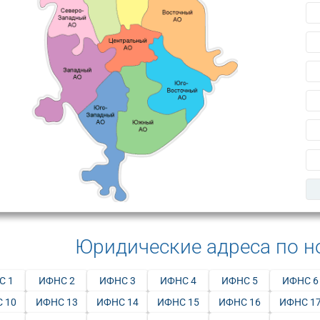
Юридические адреса по 
С 1
ИФНС 2
ИФНС 3
ИФНС 4
ИФНС 5
ИФНС 6
 10
ИФНС 13
ИФНС 14
ИФНС 15
ИФНС 16
ИФНС 1