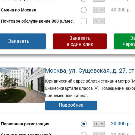
40 000 р.
Смена по Москве
Почтовое обслуживание
800 р./мес.
Заказать
З
Заказать
в один клик
чере
Москва, ул. Сущевская, д. 27, стр
Юридический адрес вблизи станции метро "
бизнес-квартале класса "А". Помещение наход
Современный качест...
Подробнее
Юридический
адрес:
ческий
Москва,
30 000 р.
Первичная регистрация
ул.
30 000 р.