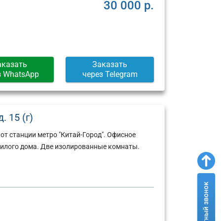
Москва,
Москва,
30 000 р.
ул.
Пресненская
Арбат,
набережная,
д.
д.
6/2
12
(г)
(г)
аказать
Заказать
з WhatsApp
через Telegram
 15 (г)
от станции метро "Китай-Город". Офисное
илого дома. Две изолированные комнаты.