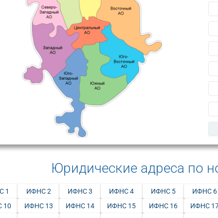
Юридические адреса по 
С 1
ИФНС 2
ИФНС 3
ИФНС 4
ИФНС 5
ИФНС 6
 10
ИФНС 13
ИФНС 14
ИФНС 15
ИФНС 16
ИФНС 1