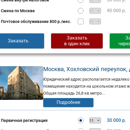
Смена внутри налоговой
Сущевская,
д.
40 000 р.
Смена по Москве
стов,
27,
стр.
Почтовое обслуживание
800 р./мес.
2
(г)
Заказать
З
Заказать
в один клик
чере
Москва, Хохловский переулок, д.
Юридический адрес располагается недалеко 
помещение находится на цокольном этаже ж
Общая площадь 26,8 кв.метро...
Подробнее
30 000 р.
Первичная регистрация