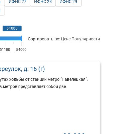
6
ИФНС 27
ИФНС 28
ИФНС 29
3
Сортировать по:
Цене
Популярности
еулок, д. 16 (г)
утах ходьбы от станции метро "Павелецкая".
.метров представляет собой две