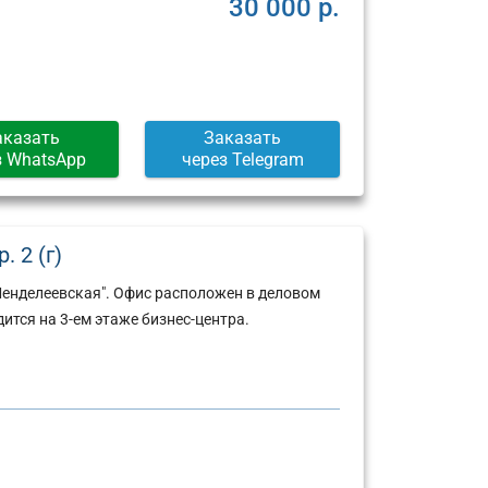
30 000 р.
аказать
Заказать
з WhatsApp
через Telegram
. 2 (г)
Менделеевская". Офис расположен в деловом
ится на 3-ем этаже бизнес-центра.
Юридический
Юридический
адрес:
адрес: