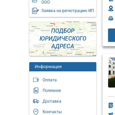
ООО
Заявка на регистрацию ИП
ПОДБОР
ЮРИДИЧЕСКОГО
АДРЕСА
Информация
Оплата
Полезное
Юридический
Доставка
адрес:
Юриди
адрес:
Москва,
Контакты