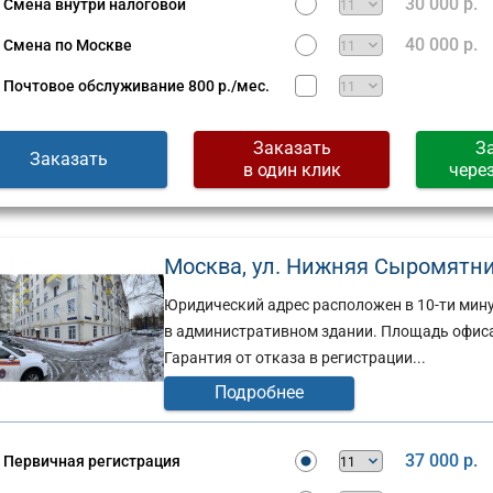
30 000 р.
Смена внутри налоговой
40 000 р.
Смена по Москве
Почтовое обслуживание
800 р./мес.
Заказать
З
Заказать
в один клик
чере
Москва, ул. Нижняя Сыромятниче
Юридический адрес расположен в 10-ти мин
в административном здании. Площадь офиса
Гарантия от отказа в регистрации...
Подробнее
37 000 р.
Первичная регистрация