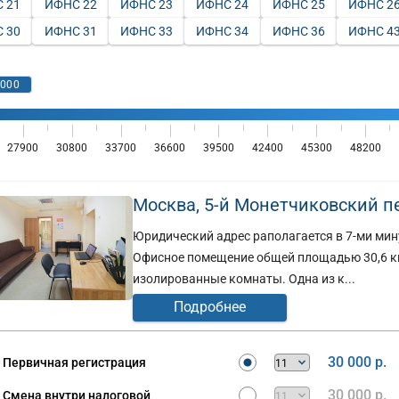
 21
ИФНС 22
ИФНС 23
ИФНС 24
ИФНС 25
ИФНС 2
 30
ИФНС 31
ИФНС 33
ИФНС 34
ИФНС 36
ИФНС 4
Москва, 5-й Монетчиковский пер
Юридический адрес раполагается в 7-ми мин
Офисное помещение общей площадью 30,6 кв
изолированные комнаты. Одна из к...
Подробнее
30 000 р.
Первичная регистрация
30 000 р.
Смена внутри налоговой