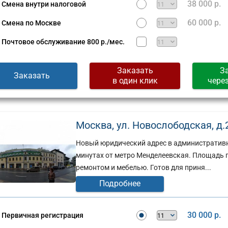
38 000 р.
Смена внутри налоговой
60 000 р.
Смена по Москве
Почтовое обслуживание
800 р./мес.
Заказать
З
Заказать
в один клик
чере
Москва, ул. Новослободская, д.2
Новый юридический адрес в административн
минутах от метро Менделеевская. Площадь п
ремонтом и мебелью. Готов для приня...
Подробнее
30 000 р.
Первичная регистрация