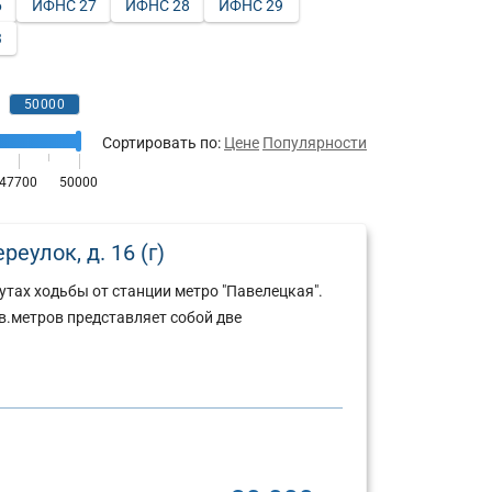
6
ИФНС 27
ИФНС 28
ИФНС 29
3
Сортировать по:
Цене
Популярности
еулок, д. 16 (г)
утах ходьбы от станции метро "Павелецкая".
.метров представляет собой две