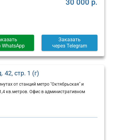
30 000 р.
аказать
Заказать
з WhatsApp
через Telegram
42, стр. 1 (г)
нутах от станций метро "Октябрьская" и
,4 кв.метров. Офис в административном
Юридический
Юридический
адрес:
адрес: