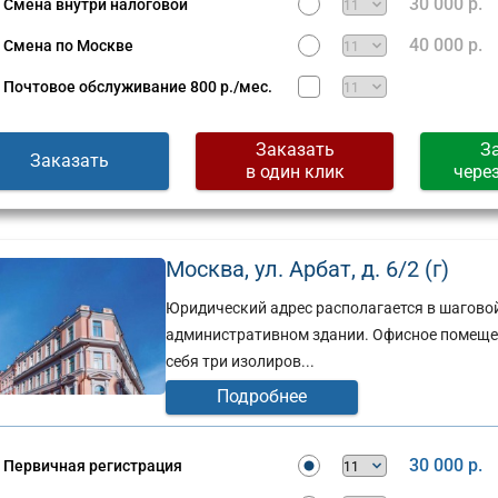
30 000 р.
Смена внутри налоговой
40 000 р.
Смена по Москве
Почтовое обслуживание
800 р./мес.
Заказать
З
Заказать
в один клик
чере
Москва, ул. Арбат, д. 6/2 (г)
Юридический адрес располагается в шаговой 
административном здании. Офисное помещени
себя три изолиров...
Подробнее
30 000 р.
Первичная регистрация