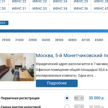
 21
ИФНС 22
ИФНС 23
ИФНС 24
ИФНС 25
ИФНС 2
 30
ИФНС 31
ИФНС 33
ИФНС 34
ИФНС 36
ИФНС 4
Москва, 5-й Монетчиковский пер
Юридический адрес раполагается в 7-ми мин
Офисное помещение общей площадью 30,6 кв
изолированные комнаты. Одна из к...
Подробнее
30 000 р.
Первичная регистрация
30 000 р.
Смена внутри налоговой