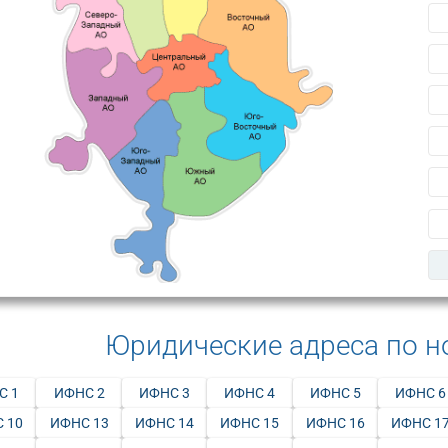
Юридические адреса по 
С 1
ИФНС 2
ИФНС 3
ИФНС 4
ИФНС 5
ИФНС 6
 10
ИФНС 13
ИФНС 14
ИФНС 15
ИФНС 16
ИФНС 1