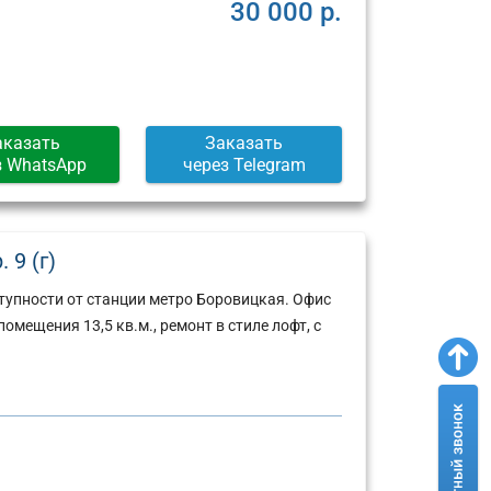
Москва,
Москва,
30 000 р.
ул.
Пресненская
Арбат,
набережная,
д.
д.
6/2
12
(г)
(г)
аказать
Заказать
з WhatsApp
через Telegram
 9 (г)
тупности от станции метро Боровицкая. Офис
мещения 13,5 кв.м., ремонт в стиле лофт, с