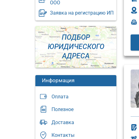
ООО
Заявка на регистрацию ИП
ПОДБОР
ЮРИДИЧЕСКОГО
АДРЕСА
Информация
Оплата
Полезное
Юридический
Доставка
адрес:
Юриди
адрес:
Москва,
Контакты