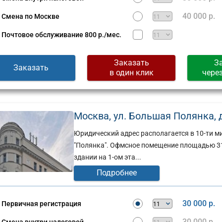
40 000 р.
Смена по Москве
Почтовое обслуживание
800 р./мес.
Заказать
З
Заказать
в один клик
чере
Москва, ул. Большая Полянка, д. 
Юридический адрес располагается в 10-ти ми
"Полянка". Офмсное помещение площадью 31
здании на 1-ом эта...
Подробнее
Юридический
адрес:
ческий
Москва,
30 000 р.
Первичная регистрация
ул.
30 000 р.