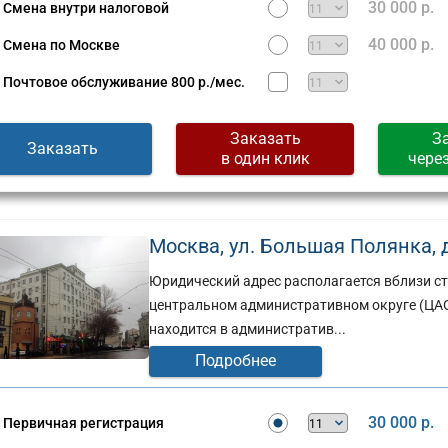
30 000 р.
Смена внутри налоговой
40 000 р.
Смена по Москве
Почтовое обслуживание
800 р./мес.
Заказать
З
Заказать
в один клик
чере
Москва, ул. Большая Полянка, д
Юридический адрес располагается вблизи ст
центральном административном округе (ЦА
находится в административ...
Подробнее
30 000 р.
Первичная регистрация