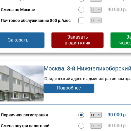
40 000 р.
Смена по Москве
Почтовое обслуживание
800 р./мес.
Заказать
З
Заказать
в один клик
чере
Москва, 3-й Нижнелихоборский п
Юридический адрес в административном здан
Подробнее
Юридический
адрес:
30 000 р.
Первичная регистрация
ческий
Москва,
ул.
30 000 р.
Смена внутри налоговой