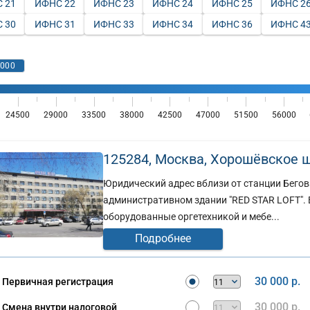
 21
ИФНС 22
ИФНС 23
ИФНС 24
ИФНС 25
ИФНС 2
 30
ИФНС 31
ИФНС 33
ИФНС 34
ИФНС 36
ИФНС 4
125284, Москва, Хорошёвское шо
Юридический адрес вблизи от станции Бегов
административном здании "RED STAR LOFT". 
оборудованные оргетехникой и мебе...
Подробнее
30 000 р.
Первичная регистрация
30 000 р.
Смена внутри налоговой