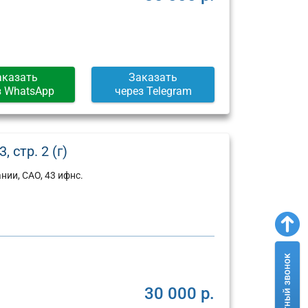
Москва,
Москва,
ул.
Пресненская
Арбат,
набережная,
д.
д.
6/2
12
(г)
(г)
аказать
Заказать
з WhatsApp
через Telegram
 стр. 2 (г)
ии, САО, 43 ифнс.
30 000 р.