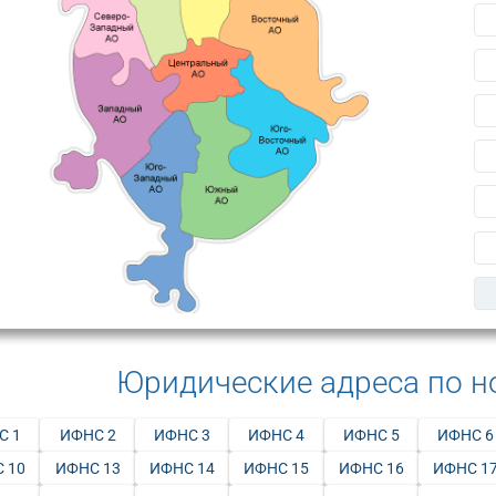
Юридические адреса по 
С 1
ИФНС 2
ИФНС 3
ИФНС 4
ИФНС 5
ИФНС 6
 10
ИФНС 13
ИФНС 14
ИФНС 15
ИФНС 16
ИФНС 1