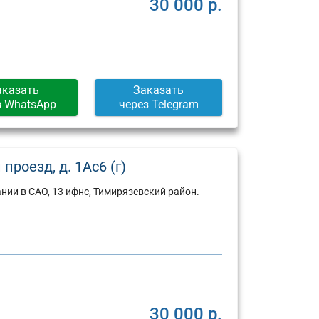
30 000 р.
аказать
Заказать
з WhatsApp
через Telegram
роезд, д. 1Ас6 (г)
ии в САО, 13 ифнс, Тимирязевский район.
Юридический
Юридический
адрес:
адрес:
30 000 р.