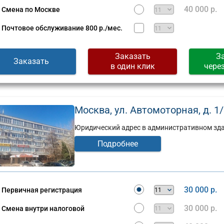
Сущевская,
40 000 р.
Смена по Москве
д.
стов,
27,
Почтовое обслуживание
800 р./мес.
стр.
2
(г)
Заказать
З
Заказать
в один клик
чере
Москва, ул. Автомоторная, д. 1/3,
Юридический адрес в административном здан
Подробнее
30 000 р.
Первичная регистрация
30 000 р.
Смена внутри налоговой