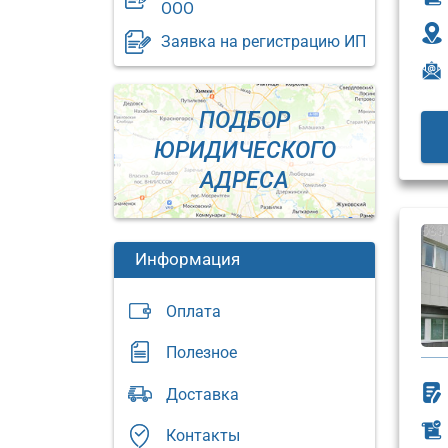
ООО
Заявка на регистрацию ИП
ПОДБОР
ЮРИДИЧЕСКОГО
АДРЕСА
Информация
Оплата
Полезное
Юридический
Доставка
адрес:
Юриди
адрес:
Москва,
Контакты