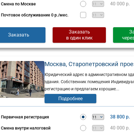
40 000 р.
Смена по Москве
Почтовое обслуживание
0 р./мес.
Заказать
З
Заказать
в один клик
чере
Москва, Старопетровский проезд
Юридический адрес в административном здан
здания. Собственник помещения Индивидуа
регистрацию и предлагаем хорошие...
Подробнее
38 800 р.
Первичная регистрация
40 000 р.
Смена внутри налоговой