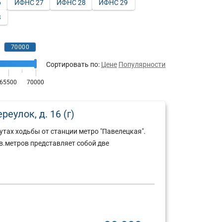
6
ИФНС 27
ИФНС 28
ИФНС 29
3
Сортировать по:
Цене
Популярности
еулок, д. 16 (г)
утах ходьбы от станции метро "Павелецкая".
.метров представляет собой две