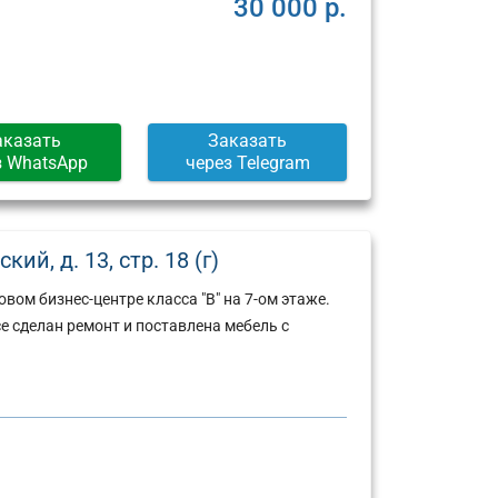
30 000 р.
аказать
Заказать
з WhatsApp
через Telegram
й, д. 13, стр. 18 (г)
вом бизнес-центре класса "В" на 7-ом этаже.
е сделан ремонт и поставлена мебель с
Юридический
Юридический
адрес:
адрес: