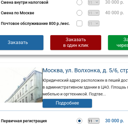
30 000 р.
Смена внутри налоговой
40 000 р.
Смена по Москве
Почтовое обслуживание
800 р./мес.
Заказать
З
Заказать
в один клик
чере
Москва, ул. Волхонка, д. 5/6, стр.
Юридический адрес расположен в пешей дос
в административном здании в ЦАО. Площаь по
мебелью и оргтехникой. Подтве...
Подробнее
30 000 р.
Первичная регистрация