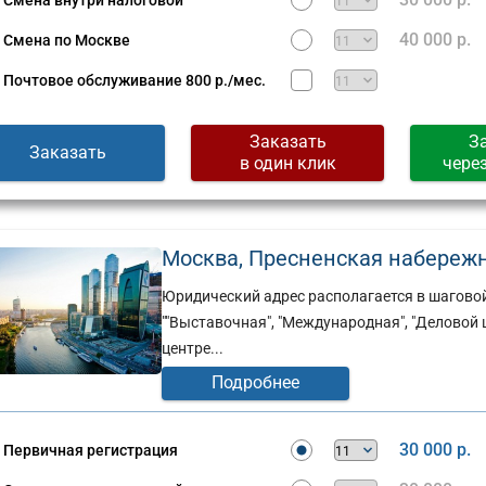
Смена внутри налоговой
Сущевская,
д.
40 000 р.
Смена по Москве
стов,
27,
стр.
Почтовое обслуживание
800 р./мес.
2
(г)
Заказать
З
Заказать
в один клик
чере
Москва, Пресненская набережная
Юридический адрес располагается в шаговой
""Выставочная", "Международная", "Делово
центре...
Подробнее
30 000 р.
Первичная регистрация