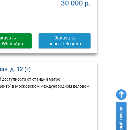
Москва,
Москва,
30 000 р.
ул.
Пресненская
Арбат,
набережная,
д.
д.
6/2
12
(г)
(г)
аказать
Заказать
з WhatsApp
через Telegram
, д. 12 (г)
 доступности от станций метро
й центр" в Московском международном деловом