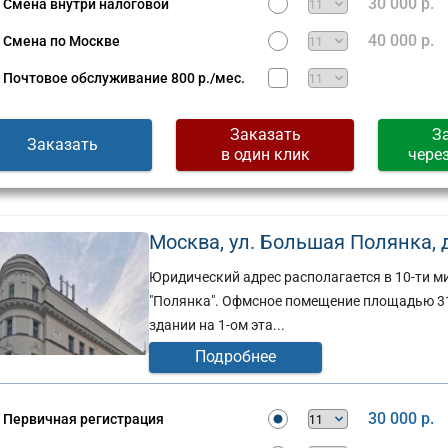
30 000 р.
Смена внутри налоговой
40 000 р.
Смена по Москве
Почтовое обслуживание
800 р./мес.
Заказать
З
Заказать
в один клик
чере
Москва, ул. Большая Полянка, д. 
Юридический адрес располагается в 10-ти ми
"Полянка". Офмсное помещение площадью 31
здании на 1-ом эта...
Подробнее
30 000 р.
Первичная регистрация