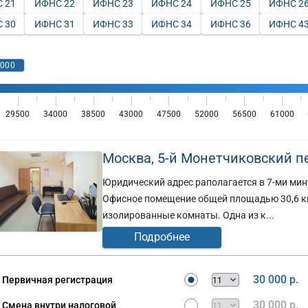
 21
ИФНС 22
ИФНС 23
ИФНС 24
ИФНС 25
ИФНС 2
 30
ИФНС 31
ИФНС 33
ИФНС 34
ИФНС 36
ИФНС 4
Москва, 5-й Монетчиковский пер
Юридический адрес раполагается в 7-ми мин
Офисное помещение общей площадью 30,6 кв
изолированные комнаты. Одна из к...
Подробнее
30 000 р.
Первичная регистрация
30 000 р.
Смена внутри налоговой