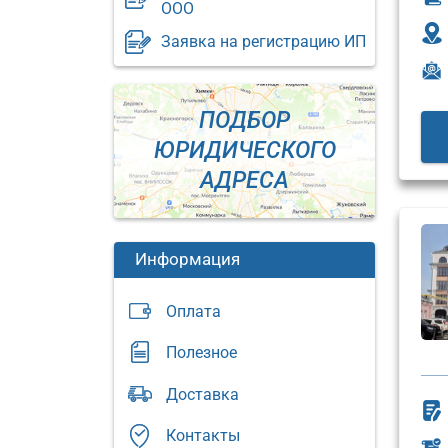
ООО
Заявка на регистрацию ИП
ПОДБОР
ЮРИДИЧЕСКОГО
АДРЕСА
Информация
Оплата
Полезное
Юридический
Доставка
адрес:
Юриди
адрес:
Москва,
Контакты