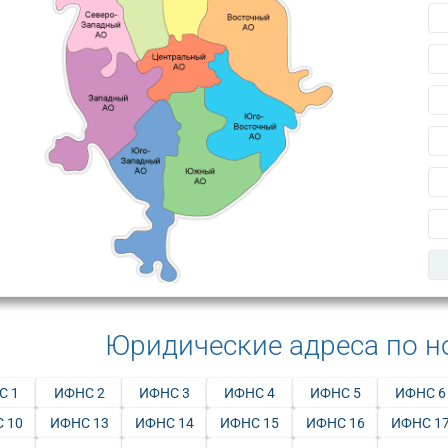
Юридические адреса по 
С 1
ИФНС 2
ИФНС 3
ИФНС 4
ИФНС 5
ИФНС 6
 10
ИФНС 13
ИФНС 14
ИФНС 15
ИФНС 16
ИФНС 1