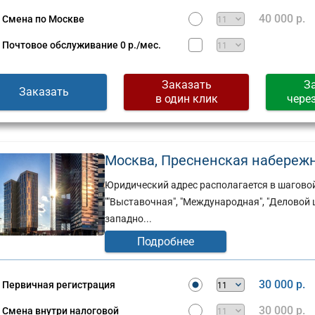
40 000 р.
Смена по Москве
Почтовое обслуживание
0 р./мес.
Заказать
З
Заказать
в один клик
чере
Москва, Пресненская набережная
Юридический адрес располагается в шаговой
""Выставочная", "Международная", "Деловой 
западно...
Подробнее
30 000 р.
Первичная регистрация
30 000 р.
Смена внутри налоговой