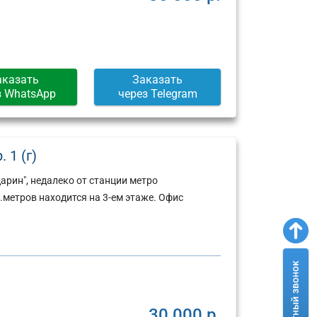
Москва,
Москва,
ул.
Пресненская
Арбат,
набережная,
д.
д.
6/2
12
(г)
(г)
аказать
Заказать
з WhatsApp
через Telegram
 1 (г)
арин", недалеко от станции метро
метров находится на 3-ем этаже. Офис
30 000 р.