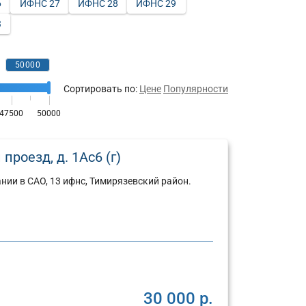
6
ИФНС 27
ИФНС 28
ИФНС 29
3
Сортировать по:
Цене
Популярности
роезд, д. 1Ас6 (г)
ии в САО, 13 ифнс, Тимирязевский район.
30 000 р.