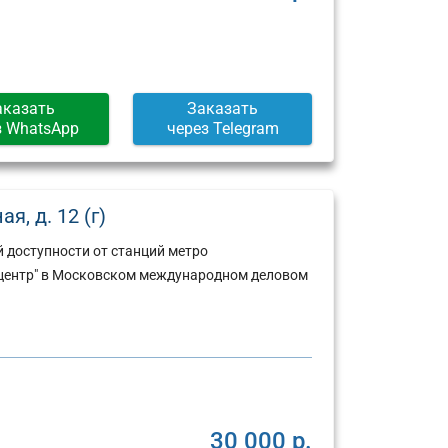
аказать
Заказать
з WhatsApp
через Telegram
, д. 12 (г)
 доступности от станций метро
й центр" в Московском международном деловом
Юридический
Юридический
адрес:
адрес:
30 000 р.