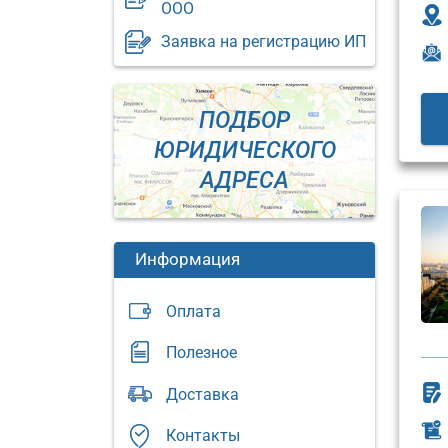
ООО
Заявка на регистрацию ИП
ПОДБОР
ЮРИДИЧЕСКОГО
АДРЕСА
Информация
Оплата
Полезное
Юридический
Доставка
адрес:
Юриди
адрес:
Москва,
Контакты