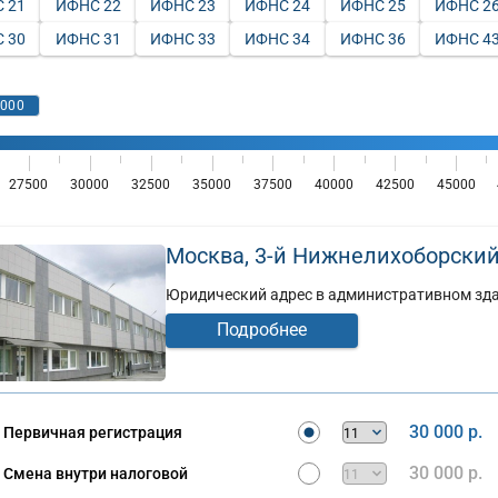
 21
ИФНС 22
ИФНС 23
ИФНС 24
ИФНС 25
ИФНС 2
 30
ИФНС 31
ИФНС 33
ИФНС 34
ИФНС 36
ИФНС 4
Москва, 3-й Нижнелихоборский п
Юридический адрес в административном здан
Подробнее
30 000 р.
Первичная регистрация
30 000 р.
Смена внутри налоговой