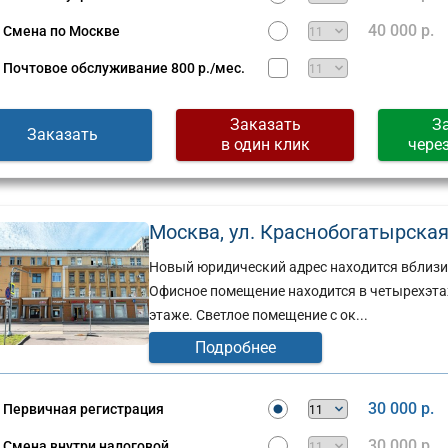
40 000 р.
Смена по Москве
Почтовое обслуживание
800 р./мес.
Заказать
З
Заказать
в один клик
чере
Москва, ул. Краснобогатырская, д
Новый юридический адрес находится вблизи
Офисное помещение находится в четырехэт
этаже. Светлое помещение с ок...
Подробнее
30 000 р.
Первичная регистрация
30 000 р.
Смена внутри налоговой