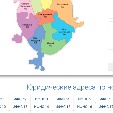
Юридические адреса по 
С 1
ИФНС 2
ИФНС 3
ИФНС 4
ИФНС 5
ИФНС 6
 10
ИФНС 13
ИФНС 14
ИФНС 15
ИФНС 16
ИФНС 1