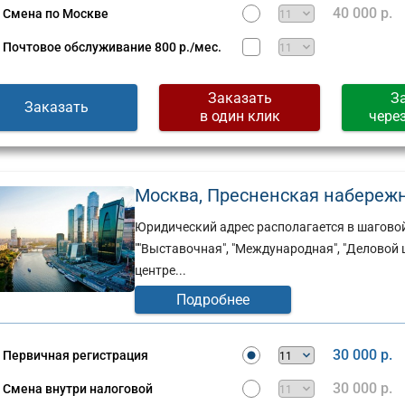
40 000 р.
Смена по Москве
Почтовое обслуживание
800 р./мес.
Заказать
З
Заказать
в один клик
чере
Москва, Пресненская набережная
Юридический адрес располагается в шаговой
""Выставочная", "Международная", "Делово
центре...
Подробнее
Юридический
адрес:
30 000 р.
Первичная регистрация
ческий
Москва,
ул.
30 000 р.
Смена внутри налоговой