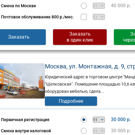
Сущевская,
40 000 р.
Смена по Москве
д.
стов,
27,
Почтовое обслуживание
800 р./мес.
стр.
2
(г)
Заказать
З
Заказать
в один клик
чере
Москва, ул. Монтажная, д. 9, стр.
Юридический адрес в торговом центре "Манд
"Щелковская". Помещение площадью 10,6 кв.
оборудован мебелью, сдела...
Подробнее
30 000 р.
Первичная регистрация
30 000 р.
Смена внутри налоговой