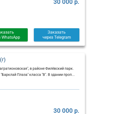
30 000 р.
аказать
Заказать
з WhatsApp
через Telegram
(г)
агратионовская", в районе Филёвский парк.
"Барклай Плаза" класса "В". В здании проп...
Юридический
Юридический
адрес:
адрес:
30 000 р.