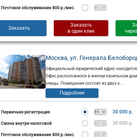
Почтовое обслуживание
800 р./мес.
Заказать
З
Заказать
в один клик
чере
Москва, ул. Генерала Белобород
Официальный юридический адрес находится в
Офис расположился в жилом панельном доме,
улицы. Помещение состоит из двух к...
Подробнее
30 000 р.
Первичная регистрация
30 000 р.
Смена внутри налоговой
Почтовое обслуживание
800 р./мес.