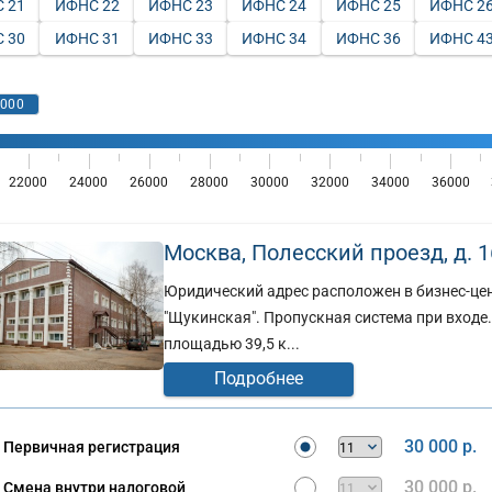
 21
ИФНС 22
ИФНС 23
ИФНС 24
ИФНС 25
ИФНС 2
 30
ИФНС 31
ИФНС 33
ИФНС 34
ИФНС 36
ИФНС 4
Москва, Полесский проезд, д. 16
Юридический адрес расположен в бизнес-цент
"Щукинская". Пропускная система при входе
площадью 39,5 к...
Подробнее
30 000 р.
Первичная регистрация
30 000 р.
Смена внутри налоговой