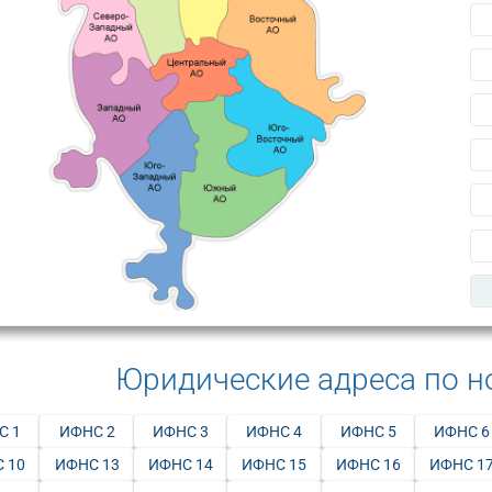
Юридические адреса по 
С 1
ИФНС 2
ИФНС 3
ИФНС 4
ИФНС 5
ИФНС 6
 10
ИФНС 13
ИФНС 14
ИФНС 15
ИФНС 16
ИФНС 1