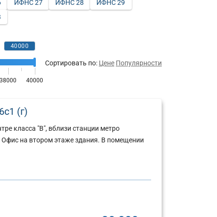
6
ИФНС 27
ИФНС 28
ИФНС 29
3
Сортировать по:
Цене
Популярности
с1 (г)
ре класса "В", вблизи станции метро
. Офис на втором этаже здания. В помещении