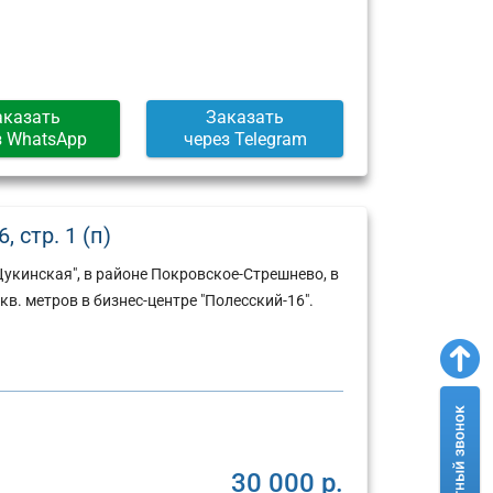
Москва,
Москва,
ул.
Пресненская
Арбат,
набережная,
д.
д.
6/2
12
аказать
Заказать
(г)
(г)
з WhatsApp
через Telegram
 стр. 1 (п)
укинская", в районе Покровское-Стрешнево, в
в. метров в бизнес-центре "Полесский-16".
30 000 р.