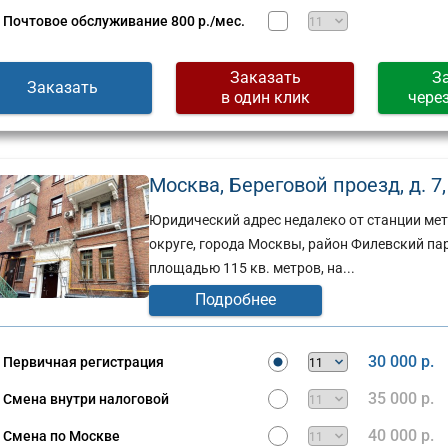
Почтовое обслуживание
800 р./мес.
Заказать
З
Заказать
в один клик
чере
Москва, Береговой проезд, д. 7, 
Юридический адрес недалеко от станции мет
округе, города Москвы, район Филевский па
площадью 115 кв. метров, на...
Подробнее
30 000 р.
Первичная регистрация
35 000 р.
Смена внутри налоговой
40 000 р.
Смена по Москве