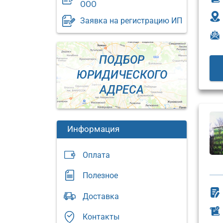
ООО
Заявка на регистрацию ИП
ПОДБОР
ЮРИДИЧЕСКОГО
АДРЕСА
Информация
Оплата
Полезное
Юридический
Доставка
адрес:
Юриди
адрес:
Москва,
Контакты