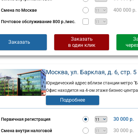
400 000 р.
Смена по Москве
Почтовое обслуживание
800 р./мес.
Заказать
З
Заказать
в один клик
чере
Москва, ул. Барклая, д. 6, стр. 5 
Юридический адрес вблизи станции метро "Б
Офис находится на 4-ом этаже бизнес-центра 
Подробнее
Юридический
адрес:
30 000 р.
Первичная регистрация
ческий
Москва,
30 000 р.
Смена внутри налоговой
ул.