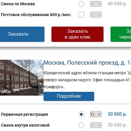
Сущевская,
40 000 р.
Смена по Москве
д.
стов,
27,
Почтовое обслуживание
800 р./мес.
стр.
2
Заказать
З
(г)
Заказать
в один клик
чере
Москва, Полесский проезд, д. 16,
Юридический адрес вблизи станции метро "Щ
северо-западном округе. Офис площадью 41 к
Комфортн...
Подробнее
30 000 р.
Первичная регистрация
30 000 р.
Смена внутри налоговой