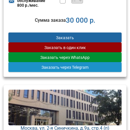
обслуживание
800 р./мес.
30 000 р.
Сумма заказа
Заказать
Заказать
в один клик
Заказать
через WhatsApp
Заказать
через Telegram
Москва, ул. 2-я Синичкина, д.9а, стр.4 (п)