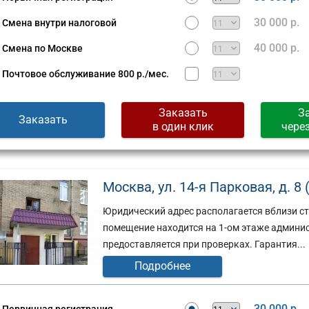
Сущевская,
д.
30 000 р.
Смена внутри налоговой
стов,
27,
стр.
40 000 р.
Смена по Москве
2
Почтовое обслуживание
800 р./мес.
(г)
Заказать
З
Заказать
в один клик
чере
Москва, ул. 14-я Парковая, д. 8 
Юридический адрес располагается вблизи с
помещение находится на 1-ом этаже админи
предоставляется при проверках. Гарантия...
Подробнее
30 000 р.