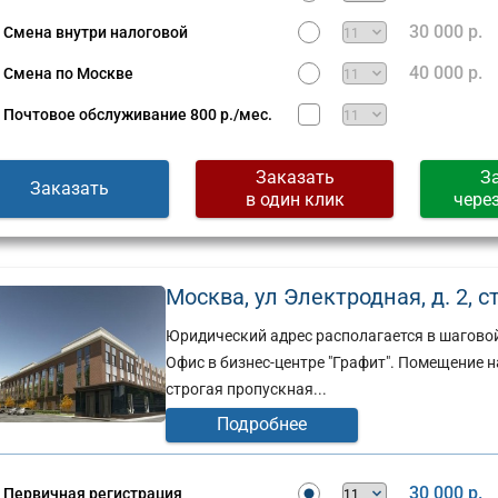
30 000 р.
Смена внутри налоговой
40 000 р.
Смена по Москве
Почтовое обслуживание
800 р./мес.
Заказать
З
Заказать
в один клик
чере
Москва, ул Электродная, д. 2, стр
Юридический адрес располагается в шаговой
Офис в бизнес-центре "Графит". Помещение н
строгая пропускная...
Юридический
адрес:
Подробнее
ческий
Москва,
ул.
30 000 р.
Первичная регистрация