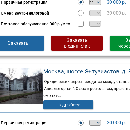
30 000 р.
Первичная регистрация
30 000 р.
Смена внутри налоговой
Почтовое обслуживание
800 р./мес.
Заказать
З
Заказать
в один клик
чере
Москва, шоссе Энтузиастов, д. 3
Юридический адрес находится между станция
"Авиамоторная". Офис в роскошном, презентаб
ом этаж...
Подробнее
30 000 р.
Первичная регистрация