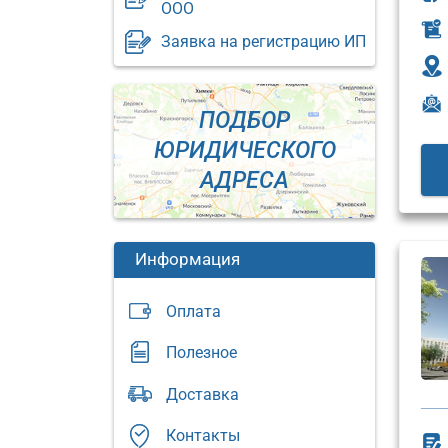
ООО
Заявка на регистрацию ИП
ПОДБОР
ЮРИДИЧЕСКОГО
АДРЕСА
Информация
Оплата
Полезное
Юридический
Доставка
адрес:
Юриди
адрес:
Москва,
Контакты