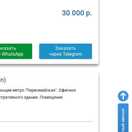
Москва,
Москва,
ул.
Пресненская
30 000 р.
Арбат,
набережная,
д.
д.
6/2
12
(г)
(г)
аказать
Заказать
з WhatsApp
через Telegram
(п)
танции метро "Первомайская". Офисное
стративного здания. Помещение