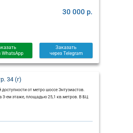
30 000 р.
аказать
Заказать
з WhatsApp
через Telegram
. 34 (г)
 доступности от метро шоссе Энтузиастов.
а 3-ем этаже, площадью 25,1 кв.метров. В БЦ
Юридический
Юридический
адрес:
адрес: