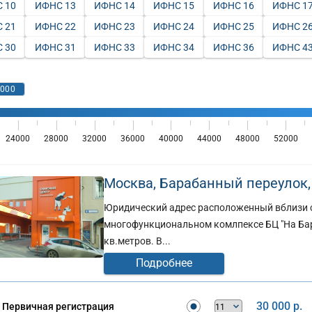
 10
ИФНС 13
ИФНС 14
ИФНС 15
ИФНС 16
ИФНС 1
 21
ИФНС 22
ИФНС 23
ИФНС 24
ИФНС 25
ИФНС 2
 30
ИФНС 31
ИФНС 33
ИФНС 34
ИФНС 36
ИФНС 4
Москва, Барабанный переулок, д.
Юридический адрес расположенный вблизи с
многофункциональном комлпексе БЦ "На Бар
кв.метров. В...
Подробнее
30 000 р.
Первичная регистрация