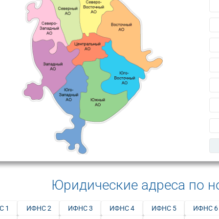
Юридические адреса по 
С 1
ИФНС 2
ИФНС 3
ИФНС 4
ИФНС 5
ИФНС 6