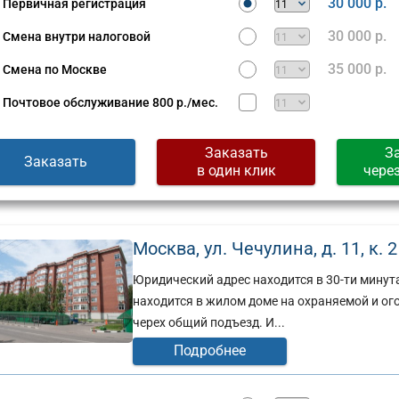
30 000 р.
Первичная регистрация
30 000 р.
Смена внутри налоговой
35 000 р.
Смена по Москве
Почтовое обслуживание
800 р./мес.
Заказать
З
Заказать
в один клик
чере
Москва, ул. Чечулина, д. 11, к. 2
Юридический адрес находится в 30-ти минут
находится в жилом доме на охраняемой и ого
черех общий подъезд. И...
Подробнее