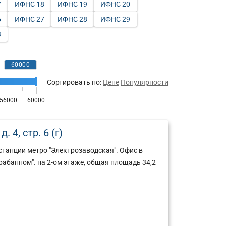
7
ИФНС 18
ИФНС 19
ИФНС 20
6
ИФНС 27
ИФНС 28
ИФНС 29
3
Сортировать по:
Цене
Популярности
 4, стр. 6 (г)
танции метро "Электрозаводская". Офис в
абанном". на 2-ом этаже, общая площадь 34,2