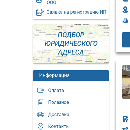
ООО
Заявка на регистрацию ИП
ПОДБОР
ЮРИДИЧЕСКОГО
АДРЕСА
Информация
Оплата
Полезное
Юридический
Доставка
адрес:
Юриди
адрес:
Москва,
Контакты