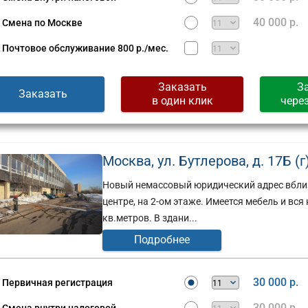
40 000 р.
Смена по Москве
Почтовое обслуживание
800 р./мес.
Заказать
З
Заказать
в один клик
чере
Москва, ул. Бутлерова, д. 17Б (г
Новый немассовый юридический адрес вблизи
центре, на 2-ом этаже. Имеется мебель и в
кв.метров. В здани...
Подробнее
Юридический
адрес:
ческий
Москва,
30 000 р.
Первичная регистрация
ул.
30 000 р.