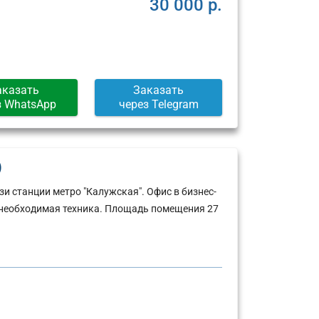
30 000 р.
аказать
Заказать
з WhatsApp
через Telegram
)
 станции метро "Калужская". Офис в бизнес-
ся необходимая техника. Площадь помещения 27
Юридический
Юридический
адрес:
адрес: