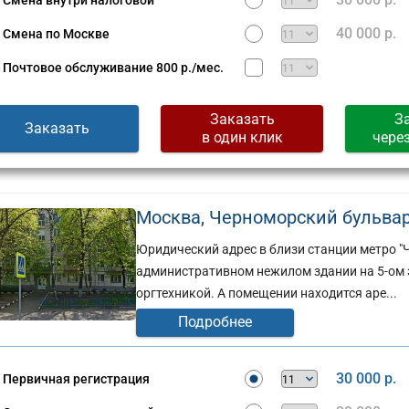
Смена внутри налоговой
Сущевская,
д.
40 000 р.
Смена по Москве
стов,
27,
стр.
Почтовое обслуживание
800 р./мес.
2
(г)
Заказать
З
Заказать
в один клик
чере
Москва, Черноморский бульвар, д
Юридический адрес в близи станции метро "
административном нежилом здании на 5-ом 
оргтехникой. А помещении находится аре...
Подробнее
30 000 р.
Первичная регистрация