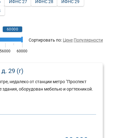
6
ИФНС 27
ИФНС 28
ИФНС 29
3
Сортировать по:
Цене
Популярности
. 29 (г)
тре, недалеко от станции метро "Проспект
е здания, оборудован мебелью и оргтехникой.