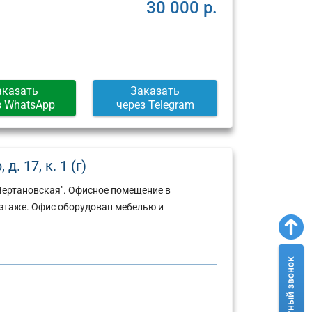
Москва,
Москва,
30 000 р.
ул.
Пресненская
Арбат,
набережная,
д.
д.
6/2
12
(г)
(г)
аказать
Заказать
з WhatsApp
через Telegram
. 17, к. 1 (г)
Чертановская". Офисное помещение в
этаже. Офис оборудован мебелью и