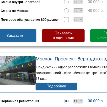
30 000 р.
Смена внутри налоговой
40 000 р.
Смена по Москве
Почтовое обслуживание
800 р./мес.
Заказать
З
Заказать
в один клик
чере
Москва, Проспект Вернадского, 
Юридический адрес раположился вблизи стан
Ломоносовский. Офис в бизнес-центре "Лето"
18 кв...
Подробнее
30 000 р.
Первичная регистрация