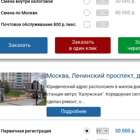
30 000 р.
Смена внутри налоговой
40 000 р.
Смена по Москве
Почтовое обслуживание
800 р./мес.
Заказать
З
Заказать
в один клик
чере
Москва, Ленинский проспект, д. 1
Юридический адрес расположен в жилом дом
станция метро "Калужская". Коридорная си
сделан ремонт, о...
Подробнее
30 000 р.
Первичная регистрация