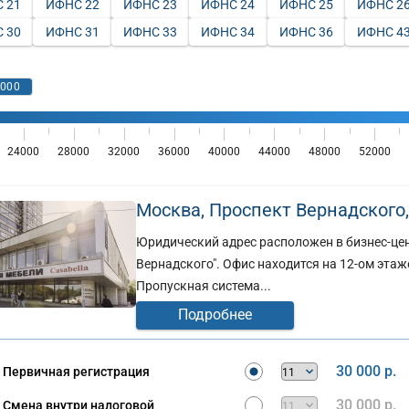
 21
ИФНС 22
ИФНС 23
ИФНС 24
ИФНС 25
ИФНС 2
 30
ИФНС 31
ИФНС 33
ИФНС 34
ИФНС 36
ИФНС 4
Москва, Проспект Вернадского, д
Юридический адрес расположен в бизнес-цен
Вернадского". Офис находится на 12-ом этаж
Пропускная система...
Подробнее
30 000 р.
Первичная регистрация
30 000 р.
Смена внутри налоговой