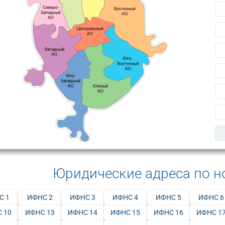
Юридические адреса по 
С 1
ИФНС 2
ИФНС 3
ИФНС 4
ИФНС 5
ИФНС 6
 10
ИФНС 13
ИФНС 14
ИФНС 15
ИФНС 16
ИФНС 1