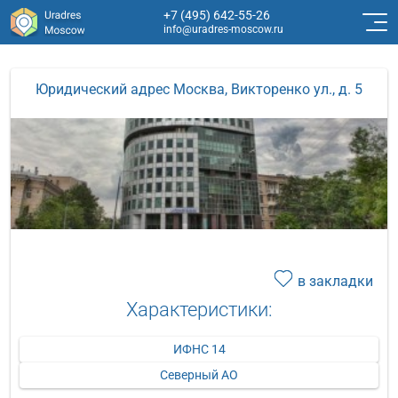
+7 (495) 642-55-26
info@uradres-moscow.ru
Юридический адрес Москва, Викторенко ул., д. 5
в закладки
Характеристики:
ИФНС 14
Северный АО