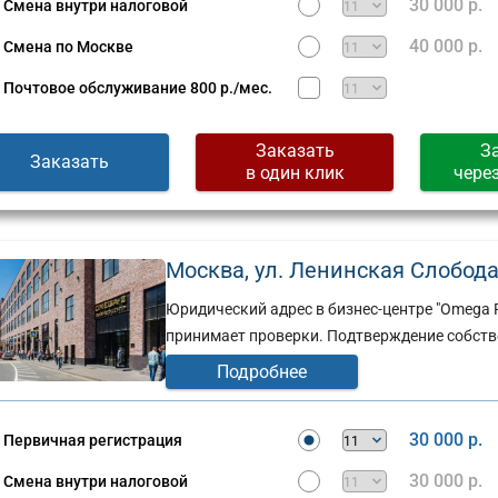
30 000 р.
Смена внутри налоговой
40 000 р.
Смена по Москве
Почтовое обслуживание
800 р./мес.
Заказать
З
Заказать
в один клик
чере
Москва, ул. Ленинская Слобода, 
Юридический адрес в бизнес-центре "Omega 
принимает проверки. Подтверждение собств
Подробнее
Юридический
адрес:
30 000 р.
Первичная регистрация
ческий
Москва,
ул.
30 000 р.
Смена внутри налоговой