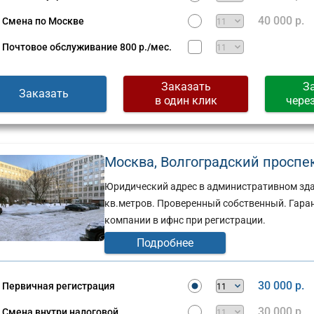
40 000 р.
Смена по Москве
Почтовое обслуживание
800 р./мес.
Заказать
З
Заказать
в один клик
чере
Москва, Волгоградский проспект,
Юридический адрес в административном зда
кв.метров. Проверенный собственный. Гара
компании в ифнс при регистрации.
Подробнее
30 000 р.
Первичная регистрация
30 000 р.
Смена внутри налоговой