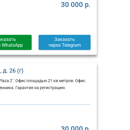
30 000 р.
аказать
Заказать
з WhatsApp
через Telegram
д. 26 (г)
Plaza 2". Офис площадью 21 кв.метров. Офис
енника. Гарантия на регистрацию.
Юридический
Юридический
адрес:
адрес:
30 000 р.