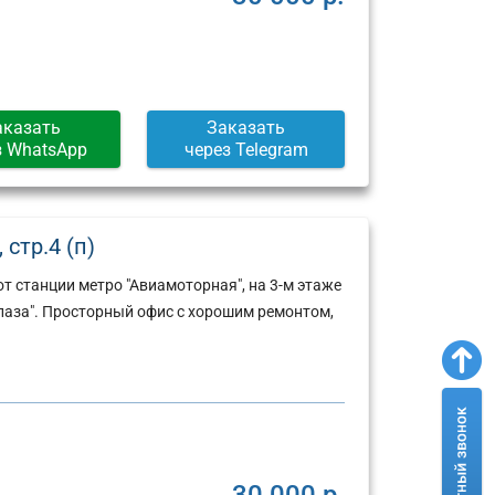
Москва,
Москва,
ул.
Пресненская
Арбат,
набережная,
д.
д.
6/2
12
(г)
(г)
аказать
Заказать
з WhatsApp
через Telegram
 стр.4 (п)
т станции метро "Авиамоторная", на 3-м этаже
лаза". Просторный офис с хорошим ремонтом,
30 000 р.