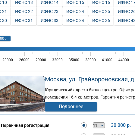
 10
ИФНС 13
ИФНС 14
ИФНС 15
ИФНС 16
ИФНС 1
 21
ИФНС 22
ИФНС 23
ИФНС 24
ИФНС 25
ИФНС 2
 30
ИФНС 31
ИФНС 33
ИФНС 34
ИФНС 36
ИФНС 4
Москва, ул. Грайвороновская, д. 
Юридический адрес в бизнес-центре. Офис 
помещения 16,4 кв.метров. Гарантия регистр
Подробнее
30 000 р.
Первичная регистрация