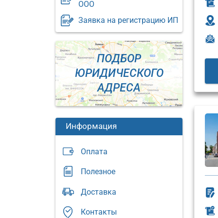
ООО
Заявка на регистрацию ИП
ПОДБОР
ЮРИДИЧЕСКОГО
АДРЕСА
Информация
Оплата
Полезное
Юридический
Доставка
адрес:
Юриди
адрес:
Москва,
Контакты