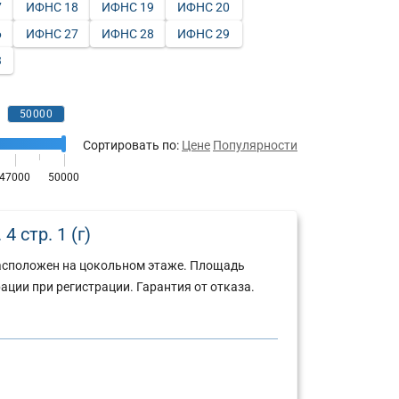
7
ИФНС 18
ИФНС 19
ИФНС 20
6
ИФНС 27
ИФНС 28
ИФНС 29
3
Сортировать по:
Цене
Популярности
4 стр. 1 (г)
расположен на цокольном этаже. Площадь
ации при регистрации. Гарантия от отказа.