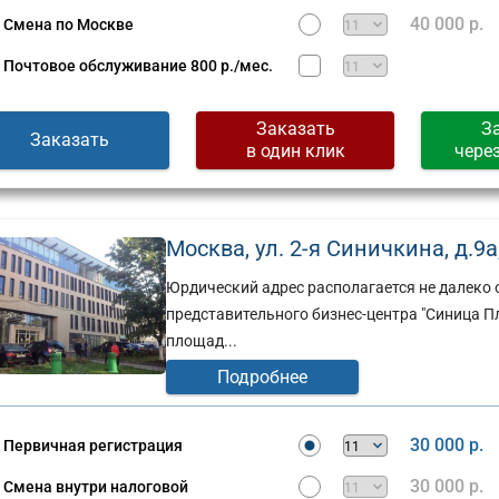
Сущевская,
40 000 р.
Смена по Москве
д.
стов,
27,
Почтовое обслуживание
800 р./мес.
стр.
2
(г)
Заказать
З
Заказать
в один клик
чере
Москва, ул. 2-я Синичкина, д.9а,
Юрдический адрес располагается не далеко о
представительного бизнес-центра "Синица П
площад...
Подробнее
30 000 р.
Первичная регистрация
30 000 р.
Смена внутри налоговой