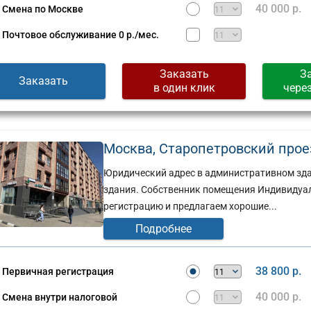
40 000 р.
Смена по Москве
Почтовое обслуживание
0 р./мес.
Заказать
З
Заказать
в один клик
чере
Москва, Старопетровский проезд
Юридический адрес в административном здан
здания. Собственник помещения Индивидуа
регистрацию и предлагаем хорошие...
Подробнее
38 800 р.
Первичная регистрация
40 000 р.
Смена внутри налоговой