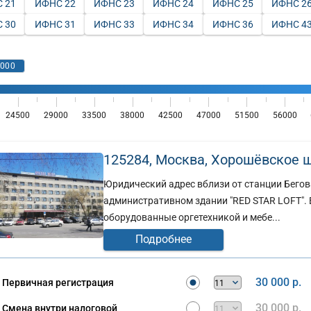
 21
ИФНС 22
ИФНС 23
ИФНС 24
ИФНС 25
ИФНС 2
 30
ИФНС 31
ИФНС 33
ИФНС 34
ИФНС 36
ИФНС 4
125284, Москва, Хорошёвское шо
Юридический адрес вблизи от станции Бегов
административном здании "RED STAR LOFT". 
оборудованные оргетехникой и мебе...
Подробнее
30 000 р.
Первичная регистрация
30 000 р.
Смена внутри налоговой