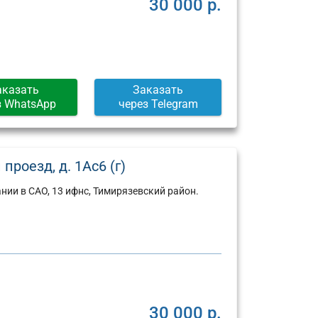
30 000 р.
аказать
Заказать
з WhatsApp
через Telegram
роезд, д. 1Ас6 (г)
ии в САО, 13 ифнс, Тимирязевский район.
Юридический
Юридический
адрес:
адрес:
30 000 р.