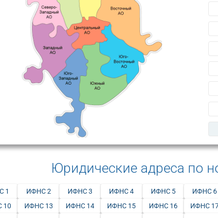
Юридические адреса по 
С 1
ИФНС 2
ИФНС 3
ИФНС 4
ИФНС 5
ИФНС 6
 10
ИФНС 13
ИФНС 14
ИФНС 15
ИФНС 16
ИФНС 1