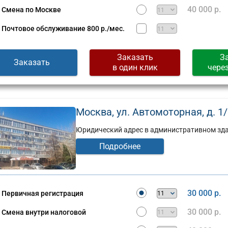
Сущевская,
40 000 р.
Смена по Москве
д.
стов,
27,
Почтовое обслуживание
800 р./мес.
стр.
2
(г)
Заказать
З
Заказать
в один клик
чере
Москва, ул. Автомоторная, д. 1/3,
Юридический адрес в административном здан
Подробнее
30 000 р.
Первичная регистрация
30 000 р.
Смена внутри налоговой