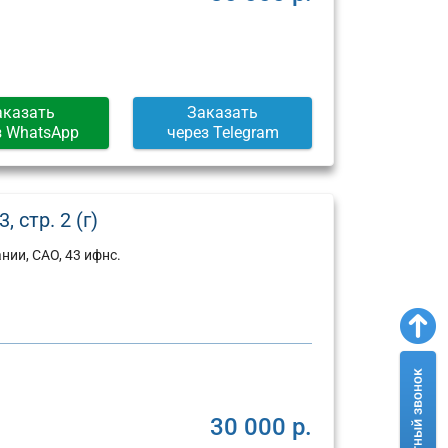
Москва,
Москва,
ул.
Пресненская
Арбат,
набережная,
д.
д.
6/2
12
(г)
(г)
аказать
Заказать
з WhatsApp
через Telegram
 стр. 2 (г)
ии, САО, 43 ифнс.
30 000 р.