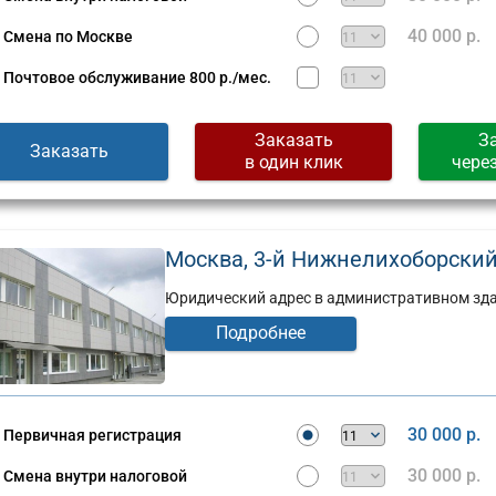
40 000 р.
Смена по Москве
Почтовое обслуживание
800 р./мес.
Заказать
З
Заказать
в один клик
чере
Москва, 3-й Нижнелихоборский п
Юридический адрес в административном здан
Подробнее
Юридический
адрес:
30 000 р.
Первичная регистрация
ческий
Москва,
ул.
30 000 р.
Смена внутри налоговой