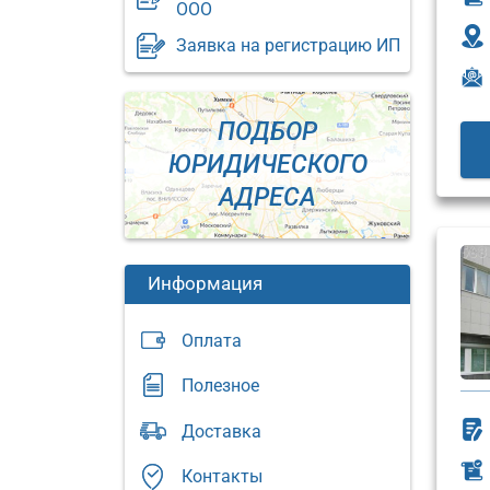
ООО
Заявка на регистрацию ИП
ПОДБОР
ЮРИДИЧЕСКОГО
АДРЕСА
Информация
Оплата
Полезное
Юридический
Доставка
адрес:
Юриди
адрес:
Москва,
Контакты