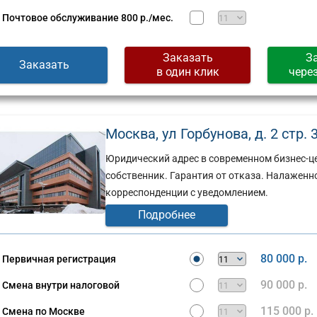
Почтовое обслуживание
800 р./мес.
Заказать
З
Заказать
в один клик
чере
Москва, ул Горбунова, д. 2 стр. 3
Юридический адрес в современном бизнес-ц
собственник. Гарантия от отказа. Налаженн
корреспонденции с уведомлением.
Подробнее
80 000 р.
Первичная регистрация
90 000 р.
Смена внутри налоговой
115 000 р.
Смена по Москве