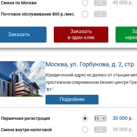
40 000 р.
Смена по Москве
Почтовое обслуживание
800 р./мес.
Заказать
З
Заказать
в один клик
чере
Москва, ул. Горбунова, д. 2, стр. 
Юридический адрес не далеко от станции ме
престижном современном бизнес-центре Гранд
"В1"...
Подробнее
Юридический
адрес:
30 000 р.
Первичная регистрация
ческий
Москва,
30 000 р.
Смена внутри налоговой
ул.