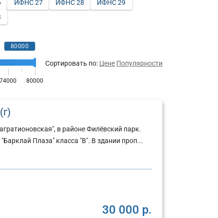
6
ИФНС 27
ИФНС 28
ИФНС 29
3
Сортировать по:
Цене
Популярности
(г)
агратионовская", в районе Филёвский парк.
"Барклай Плаза" класса "В". В здании проп...
30 000 р.