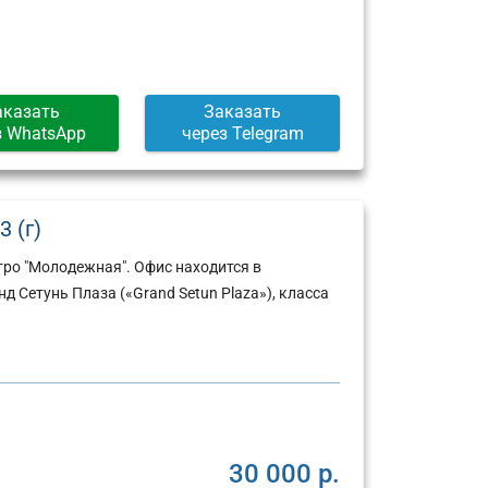
аказать
Заказать
з WhatsApp
через Telegram
3 (г)
тро "Молодежная". Офис находится в
 Сетунь Плаза («Grand Setun Plaza»), класса
Юридический
Юридический
адрес:
адрес:
30 000 р.