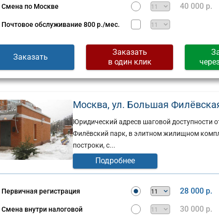
Сущевская,
40 000 р.
Смена по Москве
д.
стов,
27,
Почтовое обслуживание
800 р./мес.
стр.
2
Заказать
З
(г)
Заказать
в один клик
чере
Москва, ул. Большая Филёвская,
Юридический адресв шаговой доступности от
Филёвский парк, в элитном жилищном компл
построки, с...
Подробнее
28 000 р.
Первичная регистрация
30 000 р.
Смена внутри налоговой