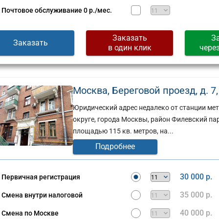
Почтовое обслуживание
0 р./мес.
Заказать
З
Заказать
в один клик
чере
Москва, Береговой проезд, д. 7, 
Юридический адрес недалеко от станции мет
округе, города Москвы, район Филевский па
площадью 115 кв. метров, на...
Подробнее
30 000 р.
Первичная регистрация
35 000 р.
Смена внутри налоговой
40 000 р.
Смена по Москве