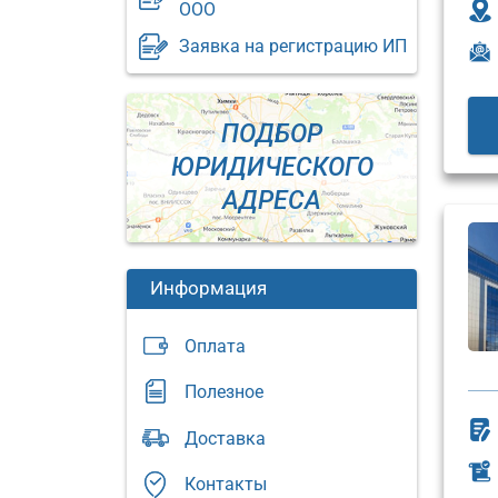
ООО
Заявка на регистрацию ИП
ПОДБОР
ЮРИДИЧЕСКОГО
АДРЕСА
Информация
Оплата
Полезное
Юридический
Доставка
адрес:
Юриди
адрес:
Москва,
Контакты