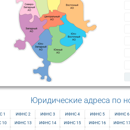
Юридические адреса по 
С 1
ИФНС 2
ИФНС 3
ИФНС 4
ИФНС 5
ИФНС 6
 10
ИФНС 13
ИФНС 14
ИФНС 15
ИФНС 16
ИФНС 1