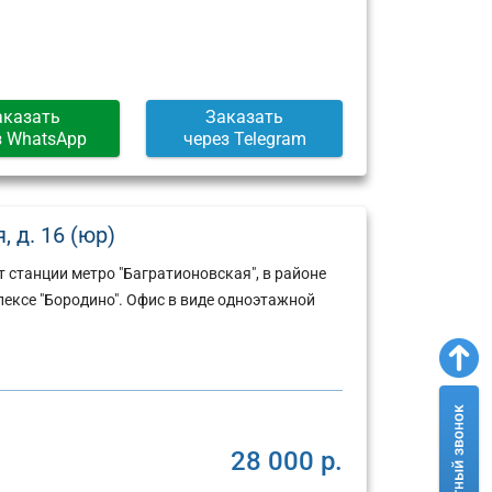
Москва,
Москва,
ул.
Пресненская
Арбат,
набережная,
д.
д.
6/2
12
аказать
Заказать
(г)
(г)
з WhatsApp
через Telegram
 д. 16 (юр)
 станции метро "Багратионовская", в районе
ексе "Бородино". Офис в виде одноэтажной
28 000 р.