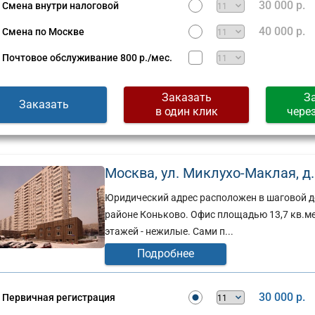
30 000 р.
Смена внутри налоговой
40 000 р.
Смена по Москве
Почтовое обслуживание
800 р./мес.
Заказать
З
Заказать
в один клик
чере
Москва, ул. Миклухо-Маклая, д. 
Юридический адрес расположен в шаговой до
районе Коньково. Офис площадью 13,7 кв.ме
этажей - нежилые. Сами п...
Подробнее
30 000 р.
Первичная регистрация