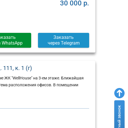
Москва,
Москва,
30 000 р.
ул.
Пресненская
Арбат,
набережная,
д.
д.
6/2
12
(г)
(г)
аказать
Заказать
з WhatsApp
через Telegram
11, к. 1 (г)
е ЖК "WellHouse" на 3-ем этаже. Ближайшая
стема расположения офисов. В помещении