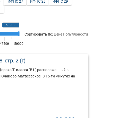
6
ИФНС 27
ИФНС 28
ИФНС 29
3
Сортировать по:
Цене
Популярности
 стр. 2 (г)
орохоff" класса "В1", расположенный в
 Очаково-Матвеевское. В 15-ти минутах на