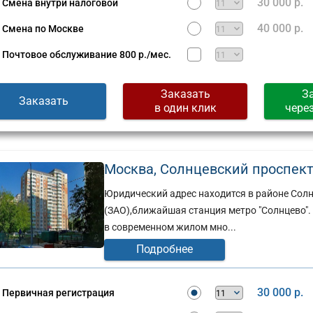
30 000 р.
Смена внутри налоговой
40 000 р.
Смена по Москве
Почтовое обслуживание
800 р./мес.
Заказать
З
Заказать
в один клик
чере
Москва, Солнцевский проспект, 
Юридический адрес находится в районе Сол
(ЗАО),ближайшая станция метро "Солнцево".
в современном жилом мно...
Подробнее
30 000 р.
Первичная регистрация