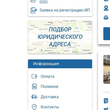
ООО
Заявка на регистрацию ИП
ПОДБОР
ЮРИДИЧЕСКОГО
АДРЕСА
Информация
Оплата
Полезное
Юридический
Доставка
адрес:
Юриди
адрес:
Москва,
Контакты