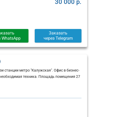
30 000 р.
аказать
Заказать
з WhatsApp
через Telegram
)
 станции метро "Калужская". Офис в бизнес-
ся необходимая техника. Площадь помещения 27
Юридический
Юридический
адрес:
адрес: