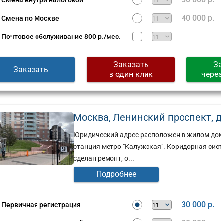
Смена внутри налоговой
Сущевская,
д.
40 000 р.
Смена по Москве
стов,
27,
стр.
Почтовое обслуживание
800 р./мес.
2
(г)
Заказать
З
Заказать
в один клик
чере
Москва, Ленинский проспект, д. 1
Юридический адрес расположен в жилом дом
станция метро "Калужская". Коридорная си
сделан ремонт, о...
Подробнее
30 000 р.
Первичная регистрация