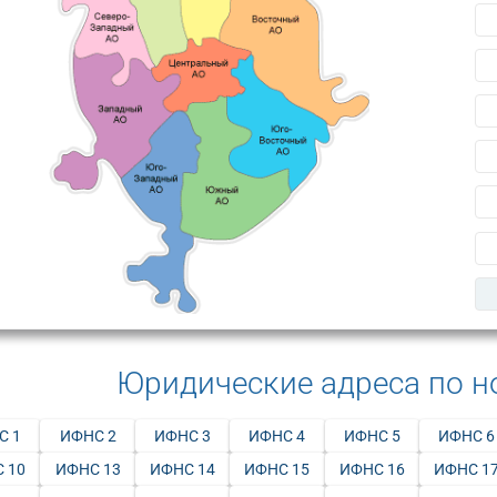
Юридические адреса по 
С 1
ИФНС 2
ИФНС 3
ИФНС 4
ИФНС 5
ИФНС 6
 10
ИФНС 13
ИФНС 14
ИФНС 15
ИФНС 16
ИФНС 1