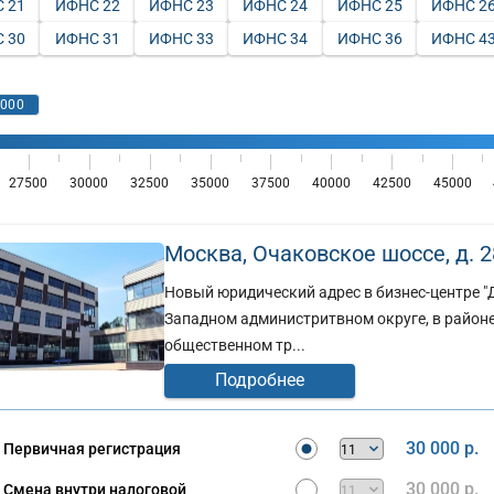
 21
ИФНС 22
ИФНС 23
ИФНС 24
ИФНС 25
ИФНС 2
 30
ИФНС 31
ИФНС 33
ИФНС 34
ИФНС 36
ИФНС 4
Москва, Очаковское шоссе, д. 28,
Новый юридический адрес в бизнес-центре "Д
Западном администритвном округе, в районе
общественном тр...
Подробнее
30 000 р.
Первичная регистрация
30 000 р.
Смена внутри налоговой