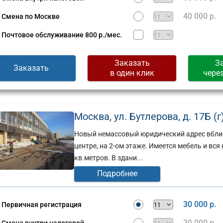
40 000 р.
Смена по Москве
Почтовое обслуживание
800 р./мес.
Заказать
З
Заказать
в один клик
чере
Москва, ул. Бутлерова, д. 17Б (г
Новый немассовый юридический адрес вблизи
центре, на 2-ом этаже. Имеется мебель и в
кв.метров. В здани...
Подробнее
Юридический
адрес:
ческий
Москва,
30 000 р.
Первичная регистрация
ул.
30 000 р.