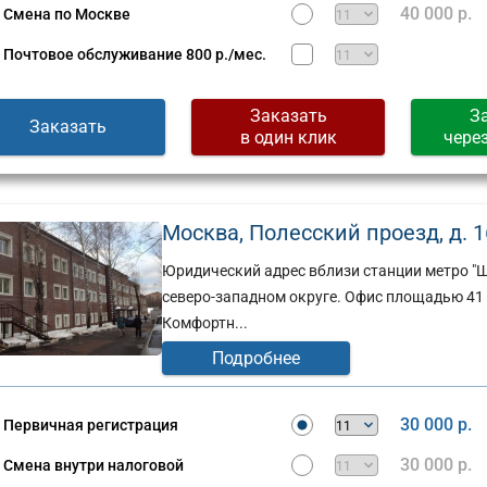
Сущевская,
40 000 р.
Смена по Москве
д.
стов,
27,
Почтовое обслуживание
800 р./мес.
стр.
2
Заказать
З
(г)
Заказать
в один клик
чере
Москва, Полесский проезд, д. 16,
Юридический адрес вблизи станции метро "Щ
северо-западном округе. Офис площадью 41 к
Комфортн...
Подробнее
30 000 р.
Первичная регистрация
30 000 р.
Смена внутри налоговой