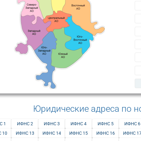
Юридические адреса по 
С 1
ИФНС 2
ИФНС 3
ИФНС 4
ИФНС 5
ИФНС 6
 10
ИФНС 13
ИФНС 14
ИФНС 15
ИФНС 16
ИФНС 1