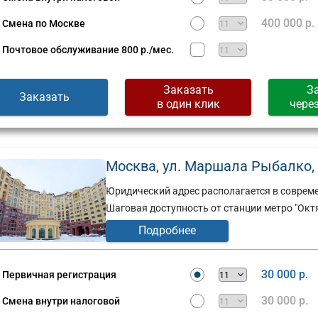
400 000 р.
Смена по Москве
Почтовое обслуживание
800 р./мес.
Заказать
З
Заказать
в один клик
чере
Москва, ул. Маршала Рыбалко, д. 
Юридический адрес располагается в совреме
Шаговая доступность от станции метро "Окт
Подробнее
Юридический
адрес:
30 000 р.
Первичная регистрация
ческий
Москва,
30 000 р.
Смена внутри налоговой
ул.