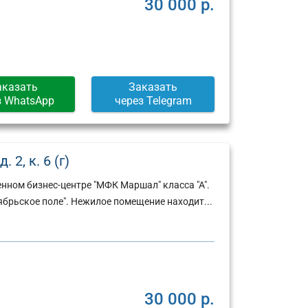
30 000 р.
аказать
Заказать
з WhatsApp
через Telegram
2, к. 6 (г)
нном бизнес-центре "МФК Маршал" класса "А".
ябрьское поле". Нежилое помещение находит...
Юридический
Юридический
адрес:
адрес:
30 000 р.