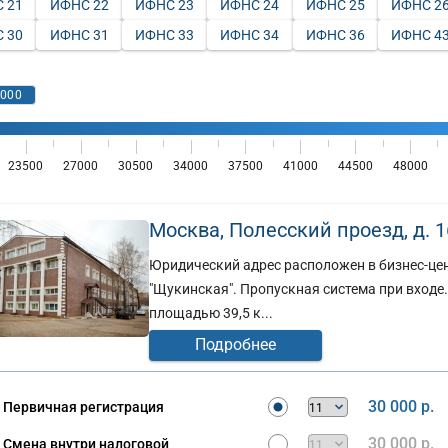
 21
ИФНС 22
ИФНС 23
ИФНС 24
ИФНС 25
ИФНС 2
 30
ИФНС 31
ИФНС 33
ИФНС 34
ИФНС 36
ИФНС 4
Москва, Полесский проезд, д. 16
Юридический адрес расположен в бизнес-цент
"Щукинская". Пропускная система при входе
площадью 39,5 к...
Подробнее
30 000 р.
Первичная регистрация
30 000 р.
Смена внутри налоговой