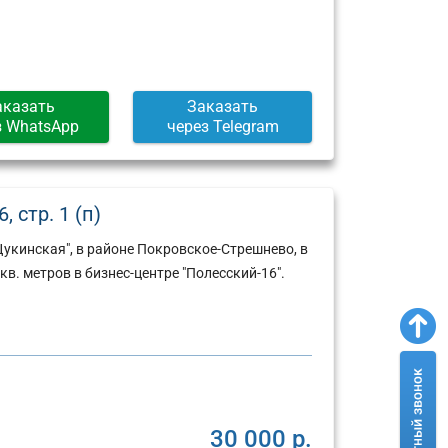
Москва,
Москва,
ул.
Пресненская
Арбат,
набережная,
д.
д.
6/2
12
аказать
Заказать
(г)
(г)
з WhatsApp
через Telegram
 стр. 1 (п)
укинская", в районе Покровское-Стрешнево, в
в. метров в бизнес-центре "Полесский-16".
30 000 р.