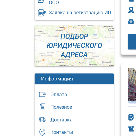
ООО
Заявка на регистрацию ИП
ПОДБОР
ЮРИДИЧЕСКОГО
АДРЕСА
Информация
Оплата
Полезное
Юридический
Доставка
адрес:
Юриди
адрес:
Москва,
Контакты