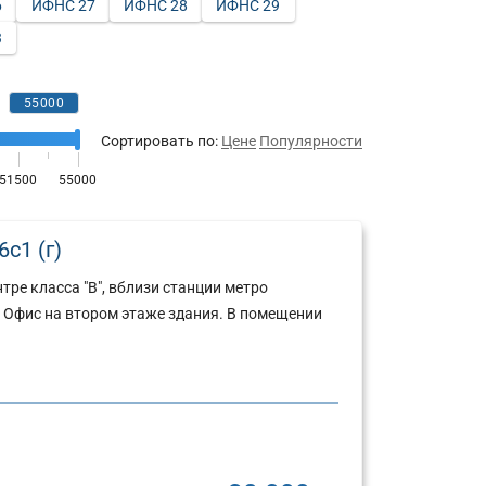
6
ИФНС 27
ИФНС 28
ИФНС 29
3
Сортировать по:
Цене
Популярности
с1 (г)
ре класса "В", вблизи станции метро
. Офис на втором этаже здания. В помещении