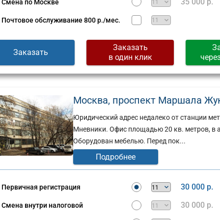
35 000 р.
Смена по Москве
Почтовое обслуживание
800 р./мес.
Заказать
З
Заказать
в один клик
чере
Москва, проспект Маршала Жуко
Юридический адрес недалеко от станции мет
Мневники. Офис площадью 20 кв. метров, в 
Оборудован мебелью. Перед пок...
Подробнее
30 000 р.
Первичная регистрация
30 000 р.
Смена внутри налоговой