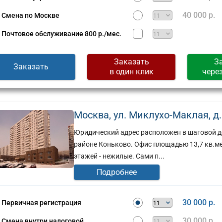
40 000 р.
Смена по Москве
Почтовое обслуживание
800 р./мес.
Заказать
З
Заказать
в один клик
чере
Москва, ул. Миклухо-Маклая, д. 
Юридический адрес расположен в шаговой до
районе Коньково. Офис площадью 13,7 кв.ме
этажей - нежилые. Сами п...
Подробнее
30 000 р.
Первичная регистрация
30 000 р.
Смена внутри налоговой