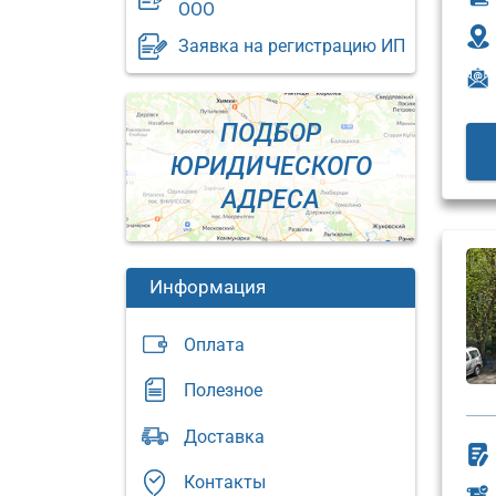
ООО
Заявка на регистрацию ИП
ПОДБОР
ЮРИДИЧЕСКОГО
АДРЕСА
Информация
Оплата
Полезное
Юридический
Доставка
адрес:
Юриди
адрес:
Москва,
Контакты