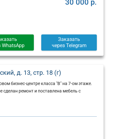
30 000 р.
аказать
Заказать
з WhatsApp
через Telegram
й, д. 13, стр. 18 (г)
вом бизнес-центре класса "В" на 7-ом этаже.
е сделан ремонт и поставлена мебель с
Юридический
Юридический
адрес:
адрес: