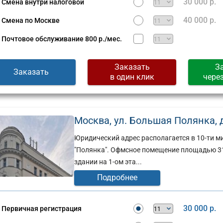
30 000 р.
Смена внутри налоговой
40 000 р.
Смена по Москве
Почтовое обслуживание
800 р./мес.
Заказать
З
Заказать
в один клик
чере
Москва, ул. Большая Полянка, д. 
Юридический адрес располагается в 10-ти ми
"Полянка". Офмсное помещение площадью 31
здании на 1-ом эта...
Подробнее
30 000 р.
Первичная регистрация