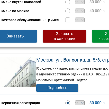
30 000 р.
Смена внутри налоговой
40 000 р.
Смена по Москве
Почтовое обслуживание
800 р./мес.
Заказать
З
Заказать
в один клик
чере
Москва, ул. Волхонка, д. 5/6, стр.
Юридический адрес расположен в пешей дос
в административном здании в ЦАО. Площаь по
мебелью и оргтехникой. Подтве...
Подробнее
30 000 р.
Первичная регистрация