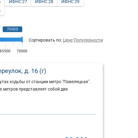
6
ИФНС 27
ИФНС 28
ИФНС 29
3
Сортировать по:
Цене
Популярности
еулок, д. 16 (г)
утах ходьбы от станции метро "Павелецкая".
.метров представляет собой две