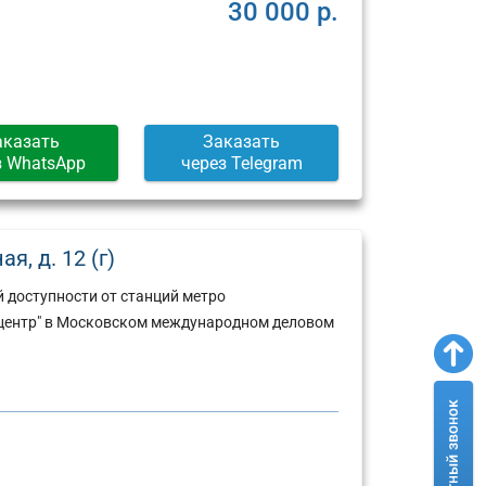
Москва,
Москва,
30 000 р.
ул.
Пресненская
Арбат,
набережная,
д.
д.
6/2
12
(г)
(г)
аказать
Заказать
з WhatsApp
через Telegram
, д. 12 (г)
 доступности от станций метро
й центр" в Московском международном деловом