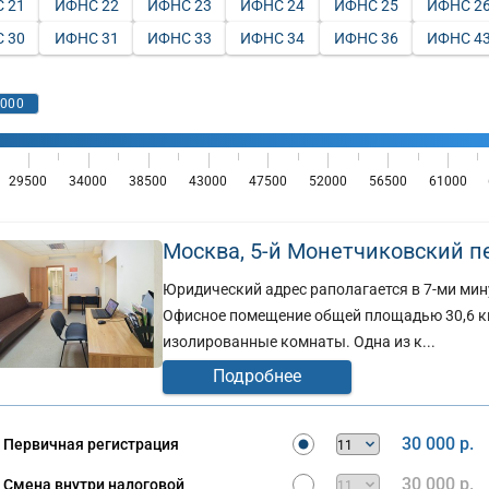
 21
ИФНС 22
ИФНС 23
ИФНС 24
ИФНС 25
ИФНС 2
 30
ИФНС 31
ИФНС 33
ИФНС 34
ИФНС 36
ИФНС 4
Москва, 5-й Монетчиковский пер
Юридический адрес раполагается в 7-ми мин
Офисное помещение общей площадью 30,6 кв
изолированные комнаты. Одна из к...
Подробнее
30 000 р.
Первичная регистрация
30 000 р.
Смена внутри налоговой