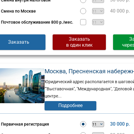
Смена внутри налоговой
Сущевская,
д.
40 000 р.
Смена по Москве
стов,
27,
стр.
Почтовое обслуживание
800 р./мес.
2
(г)
Заказать
З
Заказать
в один клик
чере
Москва, Пресненская набережная
Юридический адрес располагается в шаговой
""Выставочная", "Международная", "Делово
центре...
Подробнее
30 000 р.
Первичная регистрация