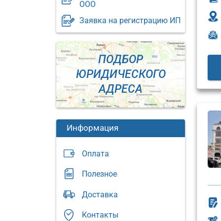
ООО
Заявка на регистрацию ИП
ПОДБОР
ЮРИДИЧЕСКОГО
АДРЕСА
Информация
Оплата
Полезное
Юридический
Доставка
адрес:
Юриди
адрес:
Москва,
Контакты