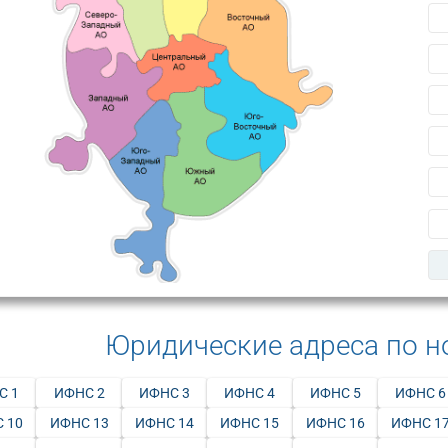
Юридические адреса по 
С 1
ИФНС 2
ИФНС 3
ИФНС 4
ИФНС 5
ИФНС 6
 10
ИФНС 13
ИФНС 14
ИФНС 15
ИФНС 16
ИФНС 1