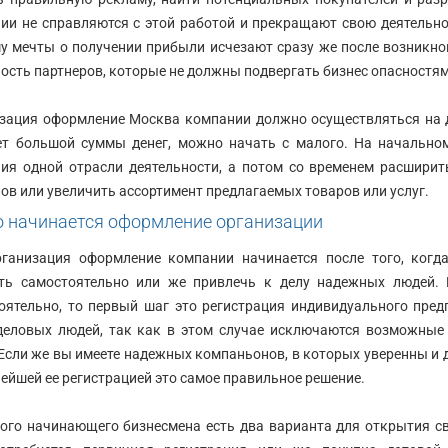
ии не справляются с этой работой и прекращают свою деятельно
у мечты о получении прибыли исчезают сразу же после возникно
ость партнеров, которые не должны подвергать бизнес опасностя
зация оформление Москва компании должно осуществляться на д
ет большой суммы денег, можно начать с малого. На начально
ия одной отрасли деятельности, а потом со временем расширит
ов или увеличить ассортимент предлагаемых товаров или услуг.
о начинается оформление организации
ганизация оформление компании начинается после того, когд
ть самостоятельно или же привлечь к делу надежных людей. 
оятельно, то первый шаг это регистрация индивидуального пре
деловых людей, так как в этом случае исключаются возможные
 Если же вы имеете надежных компаньонов, в которых уверенны и 
нейшей ее регистрацией это самое правильное решение.
ого начинающего бизнесмена есть два варианта для открытия сво