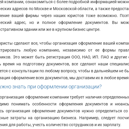
ей компании, ознакомиться с более подробной информацией можн
еских адресов по Москве и Московской области, а также предоста
ение вашей фирмы через наших юристов тоже возможно. Поэто
ческий адрес, но и полное оформление документов. Вы мож
стративном здании или же в крупном бизнес центре.
ристы сделают все, чтобы организация оформление вашей компан
стрировать любую компанию, независимо от ее формы правл
ников. Это может быть регистрация ООО, НАО, ИП. ПАО и другие 
ь время на подготовку документов, все сделают наши специал
ется с консультации по любому вопросу, чтобы в дальнейшем не бы
зация оформление всех документов, мы доставим их в любое время 
ужно знать при оформлении организации?
 организация оформление компании требует наличия определенных
димо понимать особенности оформления документов и нюансы
сь организация оформление документов нужно определиться со 
ные затраты на организацию бизнеса. Например, следует посчи
ния для работы, учесть количество сотрудников и их зарплату.