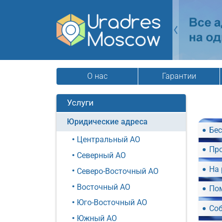
О нас
Гарантии
Услуги
Юридические адреса
Бес
Центральный АО
Пр
Северный АО
На 
Северо-Восточный АО
Восточный АО
По
Юго-Восточный АО
Со
Южный АО