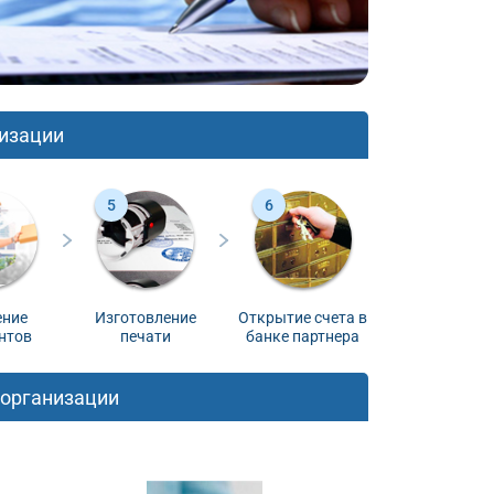
изации
ение
Изготовление
Открытие счета в
нтов
печати
банке партнера
 организации