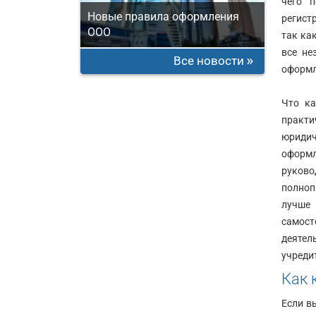
чего п
Новые правила оформления
регистр
ООО
так ка
все не
Все новости
оформл
Что ка
практи
юридич
оформл
руково
полноп
лучше 
самост
деятел
учреди
Как 
Если в