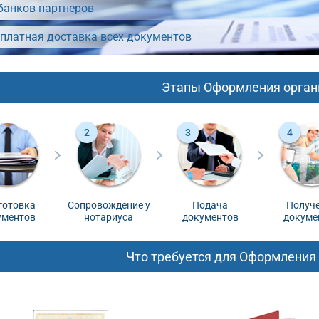
банков партнеров
платная доставка всех документов
Этапы Оформления орган
готовка
Сопровождение у
Подача
Получ
ументов
нотариуса
документов
докуме
Что требуется для Оформления