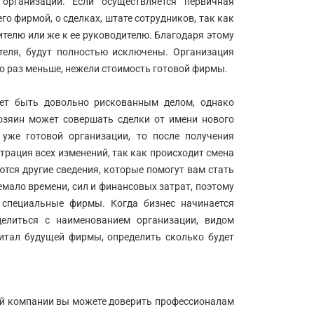
организации. Если осуществляется первичная
его фирмой, о сделках, штате сотрудников, так как
ителю или же к ее руководителю. Благодаря этому
теля, будут полностью исключены. Организация
о раз меньше, нежели стоимость готовой фирмы.
жет быть довольно рискованным делом, однако
озяин может совершать сделки от имени нового
 уже готовой организации, то после получения
рация всех изменений, так как происходит смена
ются другие сведения, которые помогут вам стать
емало времени, сил и финансовых затрат, поэтому
специальные фирмы. Когда бизнес начинается
еделиться с наименованием организации, видом
питал будущей фирмы, определить сколько будет
ей компании вы можете доверить профессионалам