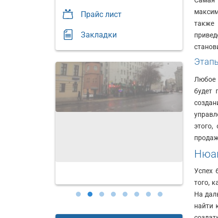
Самая 
ул.
Москва,
Большая
шоссе
максим
Прайс лист
Полянка,
Энтузиа
также 
д.
д.
Закладки
привед
51А/9
34
станов
(п)
(п)
Этап
Любо
будет 
создан
управл
этого,
продаж
Нюан
Успех 
того, 
На дал
найти 
создат