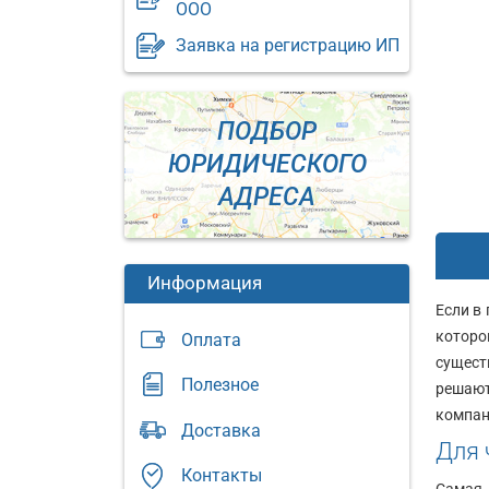
ООО
Заявка на регистрацию ИП
ПОДБОР
ЮРИДИЧЕСКОГО
АДРЕСА
Информация
Если в 
которо
Оплата
сущест
Полезное
решают
Юридический
компан
Доставка
адрес:
Юриди
Для 
адрес:
Москва,
Контакты