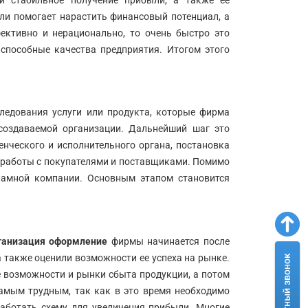
и стабильное получение прибыли, а также ее
Москва,
Москва,
ул.
Пресненская
ли помогает нарастить финансовый потенциал, а
Арбат,
набережная,
ективно и нерационально, то очень быстро это
д.
д.
 способные качества предприятия. Итогом этого
6/2
12
(г)
(г)
ледования услуги или продукта, которые фирма
 создаваемой организации. Дальнейший шаг это
нческого и исполнительного органа, постановка
ля работы с покупателями и поставщиками. Помимо
ламной компании. Основным этапом становится
ганизация оформление
фирмы начинается после
а также оценили возможности ее успеха на рынке.
 возможности и рынки сбыта продукции, а потом
амым трудным, так как в это время необходимо
работать схему для увеличения прибыли. Многие