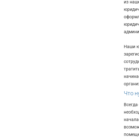
из наш
юридич
оформл
юриди
админи
Наши ю
зареги
сотруд
тратит
начина
органи
Что н
Всегда
необхо
начала
возмож
помеще