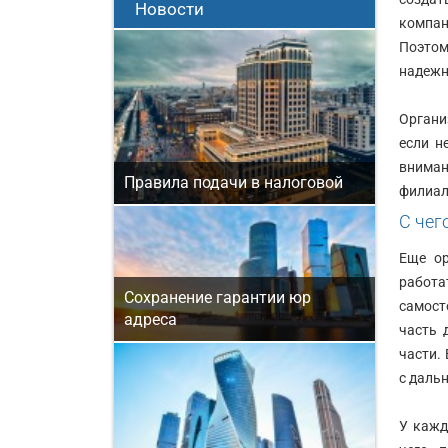
Новости
компан
Поэтом
надежн
Органи
если н
вниман
Правила подачи в налоговой
филиал
С чег
Еще ор
работа
Сохранение гарантии юр
самост
адреса
часть 
части.
с даль
У кажд