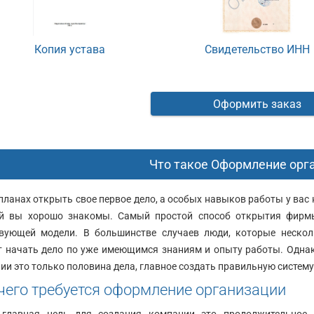
Копия устава
Свидетельство ИНН
Оформить заказ
Что такое Оформление орг
планах открыть свое первое дело, а особых навыков работы у вас н
й вы хорошо знакомы. Самый простой способ открытия фирмы
вующей модели. В большинстве случаев люди, которые нескол
Юридический
 начать дело по уже имеющимся знаниям и опыту работы. Однак
адрес:
ии это только половина дела, главное создать правильную систем
ческий
Москва,
чего требуется оформление организации
ул.