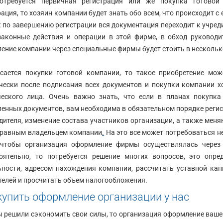
отребуется первичная регистрация или же покупка готовой 
ация, то хозяин компании будет знать обо всем, что происходит с 
к по завершению регистрации вся документация переходит к учред
законные действия и операции в этой фирме, в обход руководи
ение компании через специальные фирмы будет стоить в нескольк
сается покупки готовой компании, то такое приобретение мо
чески после подписания всех документов и покупки компании х
еского лица. Очень важно знать, что если в планах покупка
енных документов, вам необходима в обязательном порядке регист
дителя, изменение состава участников организации, а также меня
равным владельцем компании
.
На это все может потребоваться н
чтобы организация оформление фирмы осуществлялась через 
оятельно, то потребуется решение многих вопросов, это опр
ьности, адресом нахождения компании, рассчитать уставной ка
телей и просчитать объем налогообложения.
купить оформление организации у нас
ы решили сэкономить свои силы, то организация оформление ваш