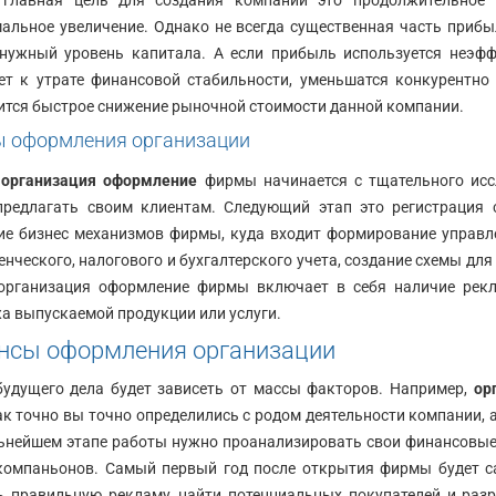
главная цель для создания компании это продолжительное 
Сущевская,
д.
альное увеличение. Однако не всегда существенная часть прибы
стов,
27,
нужный уровень капитала. А если прибыль используется неэфф
стр.
ет к утрате финансовой стабильности, уменьшатся конкурентно
2
ится быстрое снижение рыночной стоимости данной компании.
(г)
ы оформления организации
е
организация оформление
фирмы начинается с тщательного исс
предлагать своим клиентам. Следующий этап это регистрация
ие бизнес механизмов фирмы, куда входит формирование управле
енческого, налогового и бухгалтерского учета, создание схемы д
 организация оформление фирмы включает в себя наличие рек
а выпускаемой продукции или услуги.
сы оформления организации
будущего дела будет зависеть от массы факторов. Например,
ор
как точно вы точно определились с родом деятельности компании, 
ьнейшем этапе работы нужно проанализировать свои финансовые
компаньонов. Самый первый год после открытия фирмы будет с
ь правильную рекламу, найти потенциальных покупателей и раз