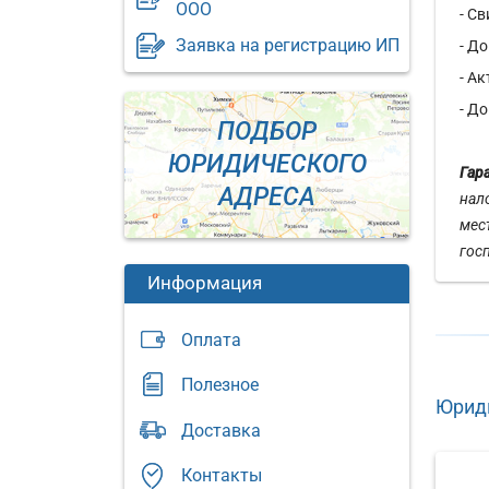
ООО
- С
Заявка на регистрацию ИП
- Д
- А
- Д
ПОДБОР
ЮРИДИЧЕСКОГО
Гар
АДРЕСА
нал
мес
гос
Информация
Оплата
Полезное
Юриди
Юридический
Доставка
адрес:
Юриди
адрес:
Москва,
Контакты