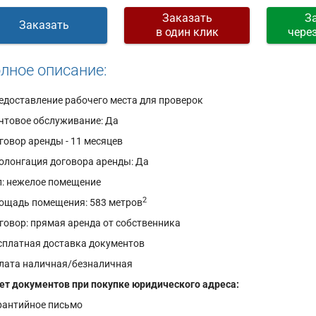
Заказать
З
Заказать
в один клик
чере
лное описание:
редоставление рабочего места для проверок
очтовое обслуживание: Да
оговор аренды - 11 месяцев
ролонгация договора аренды: Да
ип: нежелое помещение
2
лощадь помещения: 583 метров
оговор: прямая аренда от собственника
есплатная доставка документов
плата наличная/безналичная
ет документов при покупке юридического адреса:
арантийное письмо