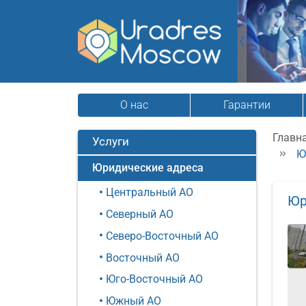
О нас
Гарантии
Главн
Услуги
Ю
Юридические адреса
Центральный АО
Юр
Северный АО
Северо-Восточный АО
Восточный АО
Юго-Восточный АО
Южный АО