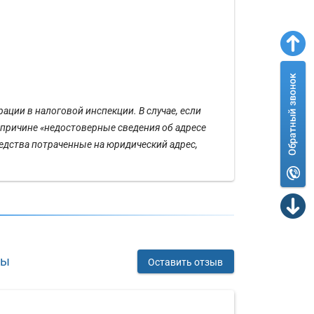
ции в налоговой инспекции. В случае, если
 причине «недостоверные сведения об адресе
едства потраченные на юридический адрес,
вы
Оставить отзыв
Юридический
Юридический
адрес:
адрес: