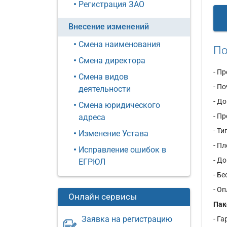
Регистрация ЗАО
Внесение изменений
Смена наименования
По
Смена директора
- П
Смена видов
- П
деятельности
- Д
Смена юридического
- П
адреса
- Т
Изменение Устава
- П
Исправление ошибок в
- Д
ЕГРЮЛ
- Б
- О
Онлайн сервисы
Пак
Заявка на регистрацию
- Г