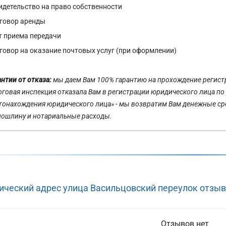
видетельство на право собственности
оговор аренды
кт приема передачи
оговор на оказание почтовых услуг (при оформлении)
антии от отказа:
мы даем Вам 100% гарантию на прохождение регистра
оговая инспекция отказала Вам в регистрации юридического лица по
тонахождения юридического лица» - мы возвратим Вам денежные ср
пошлину и нотариальные расходы.
Юридический
ческий адрес улица Васильцовский переулок отзы
адрес:
ческий
Москва,
ул.
Отзывов нет