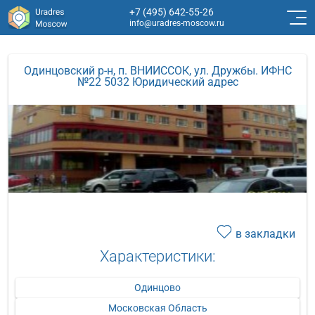
+7 (495) 642-55-26
info@uradres-moscow.ru
Одинцовский р-н, п. ВНИИССОК, ул. Дружбы. ИФНС
№22 5032 Юридический адрес
в закладки
Характеристики:
Одинцово
Московская Область