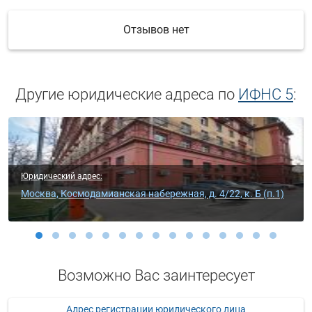
Отзывов нет
Другие юридические адреса по
ИФНС 5
:
рес:
Юридический адрес:
дамианская набережная, д. 4/22, к. Б (п.1)
Москва, ул. Садовн
Возможно Вас заинтересует
Адрес регистрации юридического лица